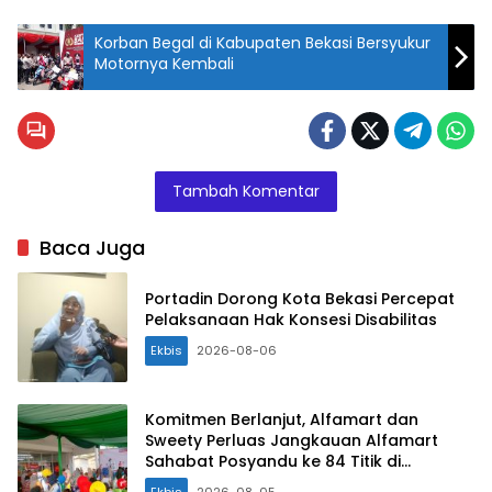
Korban Begal di Kabupaten Bekasi Bersyukur
Motornya Kembali
Demo masak
menggunakan
kompor
induksi di PLN
Tambah Komentar
UP3 Cikarang.
Baca Juga
Portadin Dorong Kota Bekasi Percepat
Pelaksanaan Hak Konsesi Disabilitas
Ekbis
2026-08-06
Komitmen Berlanjut, Alfamart dan
Sweety Perluas Jangkauan Alfamart
Sahabat Posyandu ke 84 Titik di
Indonesia