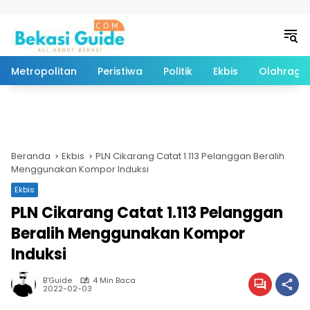
Langsung ke konten
Metropolitan
Peristiwa
Politik
Ekbis
Olahraga
Beranda
Ekbis
PLN Cikarang Catat 1.113 Pelanggan Beralih
Menggunakan Kompor Induksi
Ekbis
PLN Cikarang Catat 1.113 Pelanggan
Beralih Menggunakan Kompor
Induksi
B'Guide
4 Min Baca
2022-02-03