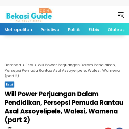
Langsung ke konten
Metropolitan
Peristiwa
Politik
Ekbis
Olahraga
Beranda
Esai
Will Power Perjuangan Dalam Pendidikan,
Persepsi Pemuda Rantau Asal Assoyelipele, Walesi, Wamena
(part 2)
Esai
Will Power Perjuangan Dalam
Pendidikan, Persepsi Pemuda Rantau
Asal Assoyelipele, Walesi, Wamena
(part 2)