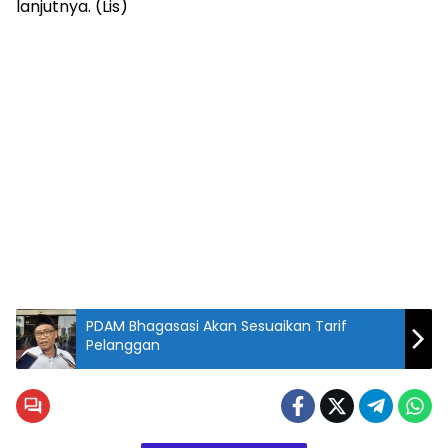
lanjutnya. (Lis)
PDAM Bhagasasi Akan Sesuaikan Tarif
Pelanggan
Direktur
Jenderal
Badan