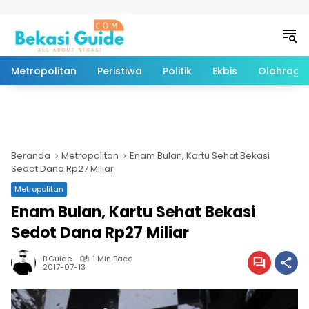
Langsung ke konten
Metropolitan
Peristiwa
Politik
Ekbis
Olahraga
Beranda
Metropolitan
Enam Bulan, Kartu Sehat Bekasi
Sedot Dana Rp27 Miliar
Metropolitan
Enam Bulan, Kartu Sehat Bekasi
Sedot Dana Rp27 Miliar
B'Guide
1 Min Baca
2017-07-13