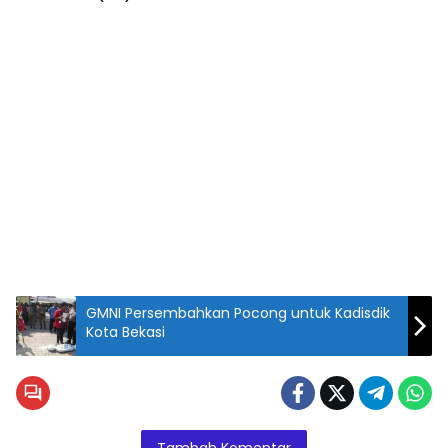
GMNI Persembahkan Pocong untuk Kadisdik
Kota Bekasi
Kartu Sehat
yang di
keluarkan
Pemerintah
Tambah Komentar