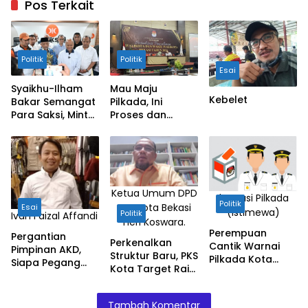
(DPC)
Pos Terkait
Hanura Kota
Bekasi,
Syaherallayali
Politik
Politik
sedang
Esai
memberikan
Syaikhu-Ilham
Mau Maju
Kebelet
sambutan.
Bakar Semangat
Pilkada, Ini
Para Saksi, Minta
Proses dan
Kawal Terus
Tahapan Yang
Suara ASIH
Wajib Diketahui
Ketua Umum DPD
Ilustrasi Pilkada
Politik
PKS Kota Bekasi
Esai
(istimewa)
Politik
Ivan Faizal Affandi
Heri Koswara.
Perempuan
Pergantian
Perkenalkan
Cantik Warnai
Pimpinan AKD,
Struktur Baru, PKS
Pilkada Kota
Siapa Pegang
Kota Target Raih
Bekasi?
Kendali?
Kursi Eksekutif
dan Raih 24 Kursi
Tambah Komentar
di Legislatif