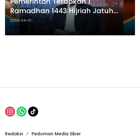
Pemerintah Tetapkan 1
Ramadhan 1443 Hijriah Jatuh
pada 3 April 2022
2022-04-01
B'Guide
Redaksi
Pedoman Media Siber