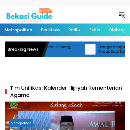
Langsung ke konten
Metropolitan
Peristiwa
Politik
Ekbis
Olahraga
Truk Tabrak Livina di Bantar Gebang,
Diduga Mengantuk, 
Breaking News
Satu Orang Tewas
Tewas Usai Tabrak P
Tim Unifikasi Kalender Hijriyah Kementerian
Agama
Metropolitan