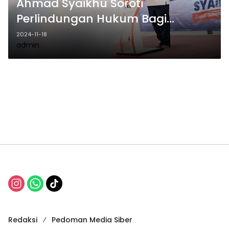
Ahmad Syaikhu Soroti
Perlindungan Hukum Bagi
Tenaga Pendidik
2024-11-18
admin
Redaksi
Pedoman Media Siber