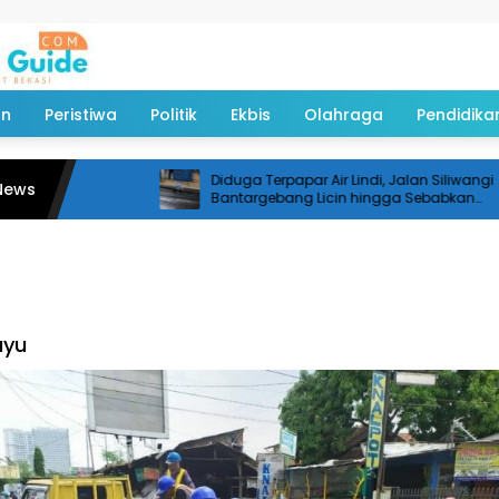
an
Peristiwa
Politik
Ekbis
Olahraga
Pendidika
Diduga Terpapar Air Lindi, Jalan Siliwangi
News
Bantargebang Licin hingga Sebabkan
Pemotor Terjatuh
ayu