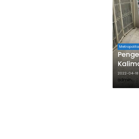
Metropolit
Penge
Kalim
2022-04-18
admin