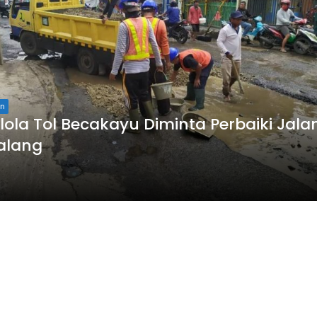
an
lola Tol Becakayu Diminta Perbaiki Jala
alang