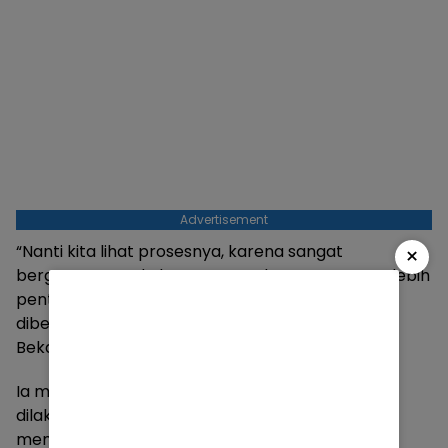
Advertisement
“Nanti kita lihat prosesnya, karena sangat
×
bergantung pada kemampuan keuangan. Yang lebih
penting saat ini adalah kontribusi yang sudah
diberikan oleh masyarakat,” ujar Tri dikutip
Bekasiguide.com, Senin 27 April 2026.
Ia menjelaskan, pemberian insentif tidak bisa
dilakukan secara langsung tanpa
mempertimbangkan berbagai aspek, termasuk