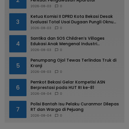
2
Perkuat Pengawasan Aparatur
2026-08-03
0
Ketua Komisi II DPRD Kota Bekasi Desak
3
Evaluasi Total Usai Dugaan Pungli Oknum
Dishub Viral
2026-08-03
0
Santika dan SOS Children’s Villages
4
Edukasi Anak Mengenal Industri
Perhotelan
2026-08-03
0
Penumpang Ojol Tewas Terlindas Truk di
5
Kranji
2026-08-03
0
Pemkot Bekasi Gelar Kompetisi ASN
6
Berprestasi pada HUT RI ke-81
2026-08-04
0
Polisi Bantah Isu Pelaku Curanmor Dilepas
7
RT dan Warga di Pejuang
2026-08-04
0