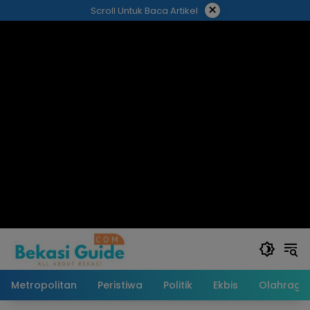
Langsung
×
Scroll Untuk Baca Artikel
ke
konten
Metropolitan
Peristiwa
Politik
Ekbis
Olahraga