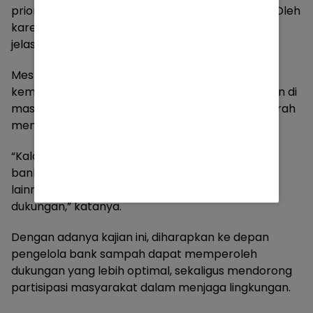
prioritas anggaran dan keberlanjutan program. Oleh
karena itu, diperlukan tahapan dan kriteria yang
jelas sebelum kebijakan diterapkan.
Meski demikian, pemerintah tidak menutup
kemungkinan insentif tersebut akan direalisasikan di
masa mendatang, apabila kondisi keuangan daerah
memungkinkan.
“Kalau keuangan daerah memadai, bukan hanya
bank sampah, program berbasis masyarakat
lainnya juga bisa didorong untuk mendapatkan
dukungan,” katanya.
Dengan adanya kajian ini, diharapkan ke depan
pengelola bank sampah dapat memperoleh
dukungan yang lebih optimal, sekaligus mendorong
partisipasi masyarakat dalam menjaga lingkungan.