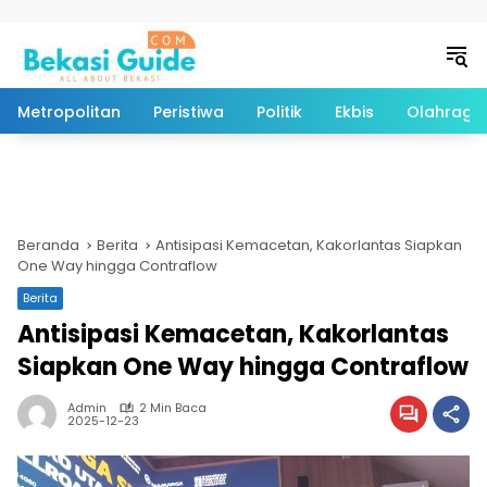
Langsung ke konten
Metropolitan
Peristiwa
Politik
Ekbis
Olahraga
Beranda
Berita
Antisipasi Kemacetan, Kakorlantas Siapkan
One Way hingga Contraflow
Berita
Antisipasi Kemacetan, Kakorlantas
Siapkan One Way hingga Contraflow
Admin
2 Min Baca
2025-12-23