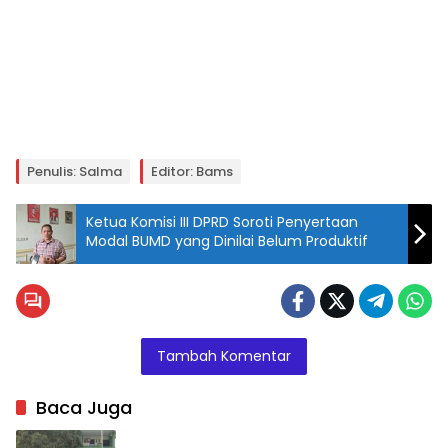
Penulis: Salma
Editor: Bams
Ketua Komisi III DPRD Soroti Penyertaan
Modal BUMD yang Dinilai Belum Produktif
Tambah Komentar
Baca Juga