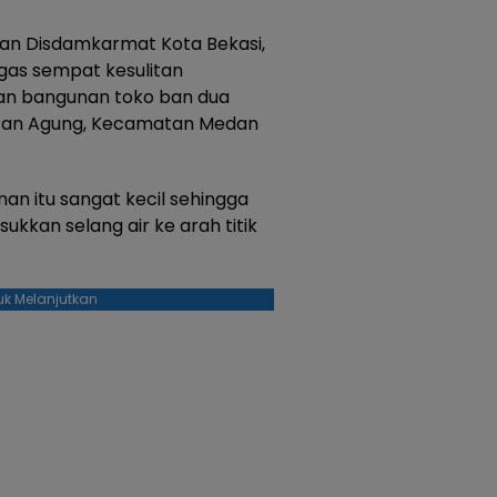
n Disdamkarmat Kota Bekasi,
as sempat kesulitan
an bangunan toko ban dua
ultan Agung, Kecamatan Medan
n itu sangat kecil sehingga
kkan selang air ke arah titik
uk Melanjutkan