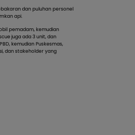
ebakaran dan puluhan personel
mkan api.
t mobil pemadam, kemudian
scue juga ada 3 unit, dan
BPBD, kemudian Puskesmas,
i, dan stakeholder yang