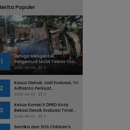
Berita Populer
Diduga Mengantuk,
1
Pengemudi Mobil Tewas Usai
Tabrak Pohon di Jatiasih
2026-08-08
0
Kasus Dishub Jadi Evaluasi, Tri
2
Adhianto Perkuat
Pengawasan Aparatur
2026-08-03
0
Ketua Komisi II DPRD Kota
3
Bekasi Desak Evaluasi Total
Usai Dugaan Pungli Oknum
2026-08-03
0
Dishub Viral
Santika dan SOS Children’s