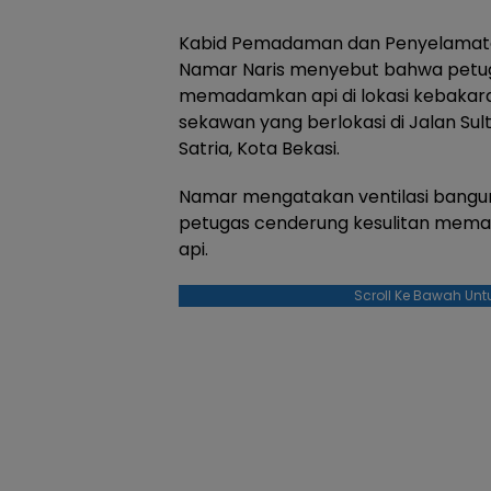
Kabid Pemadaman dan Penyelamata
Namar Naris menyebut bahwa petug
memadamkan api di lokasi kebakar
sekawan yang berlokasi di Jalan S
Satria, Kota Bekasi.
Namar mengatakan ventilasi banguna
petugas cenderung kesulitan memasu
api.
Scroll Ke Bawah Unt