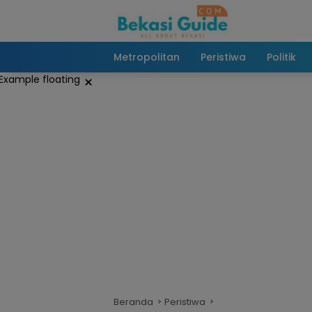
Langsung
ke
konten
Metropolitan
Peristiwa
Politik
×
Beranda
Peristiwa