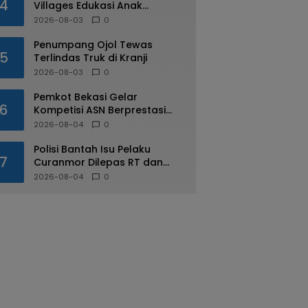
4
Villages Edukasi Anak
Mengenal Industri Perhotelan
2026-08-03
0
Penumpang Ojol Tewas
5
Terlindas Truk di Kranji
2026-08-03
0
Pemkot Bekasi Gelar
6
Kompetisi ASN Berprestasi
pada HUT RI ke-81
2026-08-04
0
Polisi Bantah Isu Pelaku
7
Curanmor Dilepas RT dan
Warga di Pejuang
2026-08-04
0