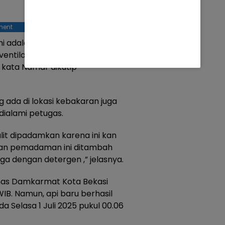
ment
i adalah untuk akses masuk,
entilasi kecil untuk masukkan
 kata Namar dikutip
 ada di lokasi kebakaran juga
ialami petugas.
it dipadamkan karena ini kan
akan pemadaman ini ditambah
ga dengan detergen ,” jelasnya.
inas Damkarmat Kota Bekasi
WIB. Namun, api baru berhasil
a Selasa 1 Juli 2025 pukul 00.06