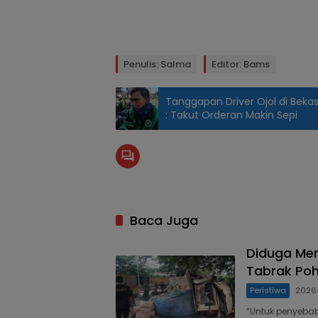
Penulis: Salma
Editor: Bams
Tanggapan Driver Ojol di Bekasi
: Takut Orderan Makin Sepi
Baca Juga
Diduga Men
Tabrak Poh
Peristiwa
2026
“Untuk penyebab