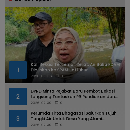
Kali Bekasi Tercemar Berat, Air Baku PDAM
1
Dialihkan ke SPAM Jatiluhur
2026-08-06
0
DPRD Minta Pejabat Baru Pemkot Bekasi
2
Langsung Tuntaskan PR Pendidikan dan
Kesehatan
2026-07-30
0
Perumda Tirta Bhagasasi Salurkan Tujuh
3
Tangki Air Untuk Desa Yang Alami
Kekeringan di Cibarusah
2026-07-30
0