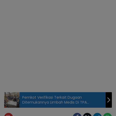
Pemkot Verifikasi Terkait Dugaan
Ditemukannya Limbah Medis Di TPA
Sumurbatu