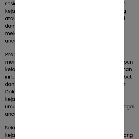
sosial masyarakat. Premanisme sebagai tindakan
kejahatan yang dilakukan oleh sekelompok orang
atau kelompok yang tidak memiliki otoritas resmi
dan bertujuan untuk memperoleh keuntungan
melalui tindakan kekerasan, pemerasan, dan
ancaman terhadap orang lain.
Premanisme berbentuk kelompok ini jelas
menyebabkan ketidakamanan bagi individu maupun
kelompok dalam masyarakat. Apalagi para preman
ini biasanya merasa berkuasa atas wilayah tersebut
dan melakukan intimidasi terhadap warga sekitar.
Dalam hal ini, premanisme menjadi contoh
kejahatan yang dapat merusak rasa keamanan
umum, sehingga secara luas dapat dimaknai sebagai
ancaman pertahanan dan keamanan negara.
Selama ini pemerintah kesulitan memberantas
kejahatan premanisme dan penegakan hukum yang