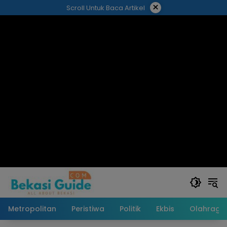
Langsung
×
Scroll Untuk Baca Artikel
ke
konten
Metropolitan
Peristiwa
Politik
Ekbis
Olahraga