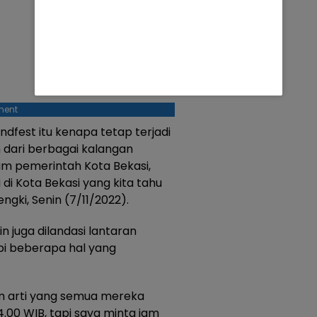
ment
ndfest itu kenapa tetap terjadi
dari berbagai kalangan
 pemerintah Kota Bekasi,
 Kota Bekasi yang kita tahu
engki, Senin (7/11/2022).
n juga dilandasi lantaran
pi beberapa hal yang
am arti yang semua mereka
4.00 WIB, tapi saya minta jam