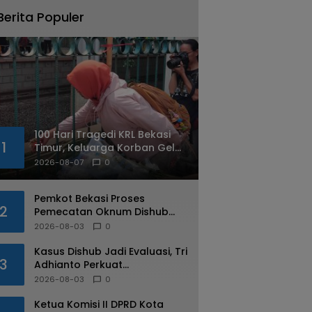
Berita Populer
100 Hari Tragedi KRL Bekasi
1
Timur, Keluarga Korban Gelar
Doa Bersama dan Tabur
2026-08-07
0
Bunga
Pemkot Bekasi Proses
2
Pemecatan Oknum Dishub
Yang Diduga Lakukan Pungli
2026-08-03
0
ke Sopir Truk
Kasus Dishub Jadi Evaluasi, Tri
3
Adhianto Perkuat
Pengawasan Aparatur
2026-08-03
0
Ketua Komisi II DPRD Kota