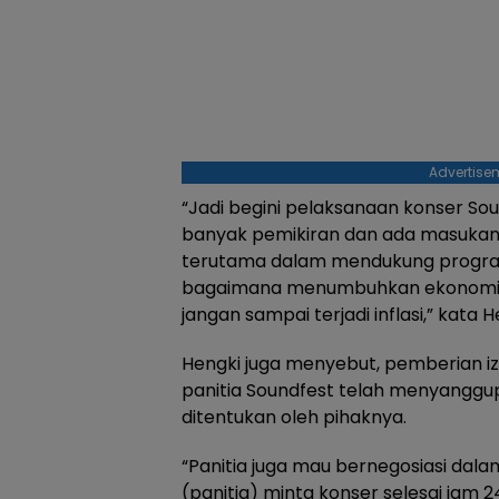
Advertise
“Jadi begini pelaksanaan konser Sou
banyak pemikiran dan ada masukan 
terutama dalam mendukung program
bagaimana menumbuhkan ekonomi di
jangan sampai terjadi inflasi,” kata H
Hengki juga menyebut, pemberian izi
panitia Soundfest telah menyanggu
ditentukan oleh pihaknya.
“Panitia juga mau bernegosiasi dal
(panitia) minta konser selesai jam 2