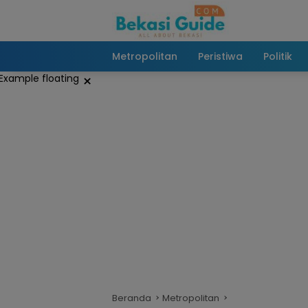
Langsung
ke
konten
Metropolitan
Peristiwa
Politik
×
Beranda
Metropolitan