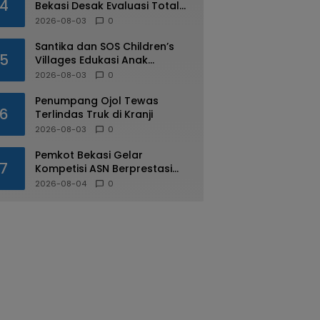
4
Bekasi Desak Evaluasi Total
Usai Dugaan Pungli Oknum
2026-08-03
0
Dishub Viral
Santika dan SOS Children’s
5
Villages Edukasi Anak
Mengenal Industri Perhotelan
2026-08-03
0
Penumpang Ojol Tewas
6
Terlindas Truk di Kranji
2026-08-03
0
Pemkot Bekasi Gelar
7
Kompetisi ASN Berprestasi
pada HUT RI ke-81
2026-08-04
0