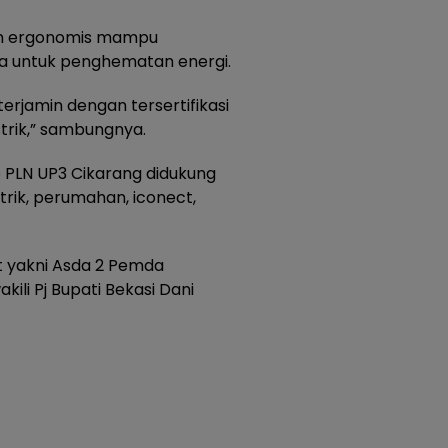
dan ergonomis mampu
ya untuk penghematan energi.
erjamin dengan tersertifikasi
strik,” sambungnya.
e PLN UP3 Cikarang didukung
rik, perumahan, iconect,
 yakni Asda 2 Pemda
li Pj Bupati Bekasi Dani