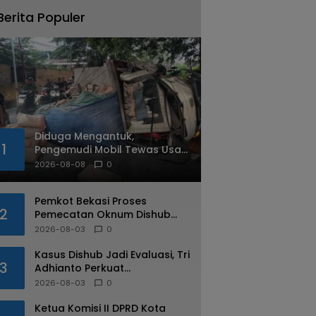
Berita Populer
Diduga Mengantuk,
1
Pengemudi Mobil Tewas Usai
Tabrak Pohon di Jatiasih
2026-08-08
0
Pemkot Bekasi Proses
2
Pemecatan Oknum Dishub
Yang Diduga Lakukan Pungli
2026-08-03
0
ke Sopir Truk
Kasus Dishub Jadi Evaluasi, Tri
3
Adhianto Perkuat
Pengawasan Aparatur
2026-08-03
0
Ketua Komisi II DPRD Kota