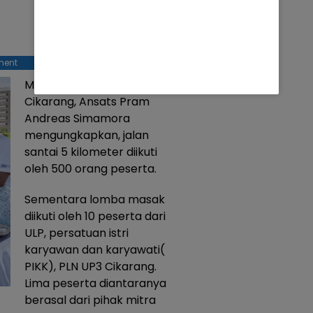
ment
Manager PLN UP3
Cikarang, Ansats Pram
Andreas Simamora
mengungkapkan, jalan
santai 5 kilometer diikuti
oleh 500 orang peserta.
Sementara lomba masak
diikuti oleh 10 peserta dari
ULP, persatuan istri
karyawan dan karyawati(
PIKK), PLN UP3 Cikarang.
Lima peserta diantaranya
berasal dari pihak mitra