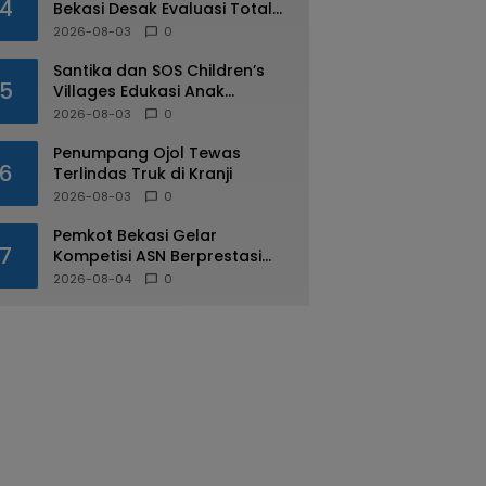
4
Bekasi Desak Evaluasi Total
Usai Dugaan Pungli Oknum
2026-08-03
0
Dishub Viral
Santika dan SOS Children’s
5
Villages Edukasi Anak
Mengenal Industri Perhotelan
2026-08-03
0
Penumpang Ojol Tewas
6
Terlindas Truk di Kranji
2026-08-03
0
Pemkot Bekasi Gelar
7
Kompetisi ASN Berprestasi
pada HUT RI ke-81
2026-08-04
0