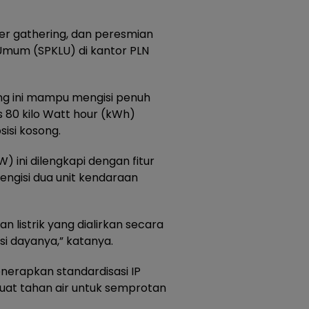
omer gathering, dan peresmian
 Umum (SPKLU) di kantor PLN
ing ini mampu mengisi penuh
as 80 kilo Watt hour (kWh)
isi kosong.
) ini dilengkapi dengan fitur
engisi dua unit kendaraan
an listrik yang dialirkan secara
si dayanya,” katanya.
erapkan standardisasi IP
uat tahan air untuk semprotan