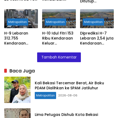
Ditutup
Ini
Keluar
Sementara
Jabotabek
Metropolitan
Metropolitan
Metropolitan
H-9 Lebaran
H-10 Idul Fitri 153
Diprediksi H-7
312.755
Ribu Kendaraan
Lebaran 2,54 juta
Kendaraan
Keluar
Kendaraan
Keluar
Jabotabek
Keluar
Jabotabek
Jabodetabek
Tambah Komentar
Baca Juga
Kali Bekasi Tercemar Berat, Air Baku
PDAM Dialihkan ke SPAM Jatiluhur
Metropolitan
2026-08-06
Lima Petugas Dishub Kota Bekasi