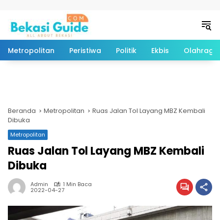
Langsung ke konten
Metropolitan
Peristiwa
Politik
Ekbis
Olahraga
Beranda
Metropolitan
Ruas Jalan Tol Layang MBZ Kembali
Dibuka
Metropolitan
Ruas Jalan Tol Layang MBZ Kembali
Dibuka
Admin
1 Min Baca
2022-04-27