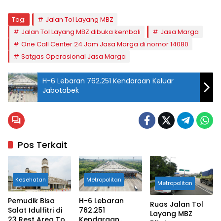
Tag:
Jalan Tol Layang MBZ
Jalan Tol Layang MBZ dibuka kembali
Jasa Marga
One Call Center 24 Jam Jasa Marga di nomor 14080
Satgas Operasional Jasa Marga
H-6 Lebaran 762.251 Kendaraan Keluar
Jabotabek
Pos Terkait
Kesehatan
Metropolitan
Metropolitan
Pemudik Bisa
H-6 Lebaran
Ruas Jalan Tol
Salat Idulfitri di
762.251
Layang MBZ
23 Rest Area Tol
Kendaraan