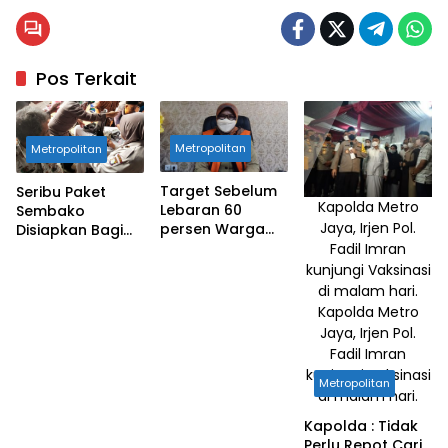
Pos Terkait
Metropolitan
Metropolitan
Target Sebelum
Seribu Paket
Kapolda Metro
Lebaran 60
Sembako
Jaya, Irjen Pol.
persen Warga
Disiapkan Bagi
Sudah Booster
Warga Yang
Fadil Imran
Vaksin
kunjungi Vaksinasi
di malam hari.
Kapolda Metro
Jaya, Irjen Pol.
Fadil Imran
kunjungi Vaksinasi
Metropolitan
di malam hari.
Kapolda : Tidak
Perlu Repot Cari