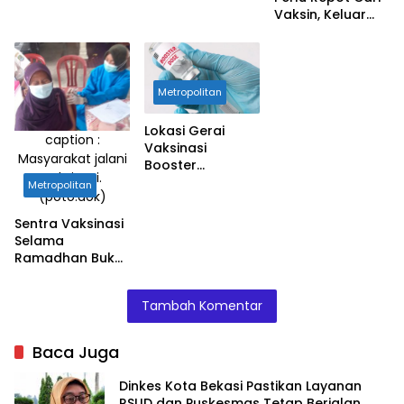
Vaksin, Keluar
Masjid Langsung
Suntik
Metropolitan
Lokasi Gerai
caption :
Vaksinasi
Masyarakat jalani
Booster
vaksinasi.
Ramadhan Polda
Metropolitan
(poto:dok)
Metro Jaya
Sentra Vaksinasi
Selama
Ramadhan Buka
sampai Malam
Tambah Komentar
Baca Juga
Dinkes Kota Bekasi Pastikan Layanan
RSUD dan Puskesmas Tetap Berjalan