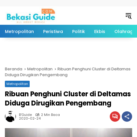
Langsung ke konten
Metropolitan
Peristiwa
Politik
Ekbis
Olahraga
Beranda
Metropolitan
Ribuan Penghuni Cluster di Deltamas
Diduga Dirugikan Pengembang
Metropolitan
Ribuan Penghuni Cluster di Deltamas
Diduga Dirugikan Pengembang
B'Guide
2 Min Baca
2020-02-24