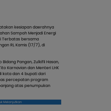
nyatakan kesiapan daerahnya
ahan Sampah Menjadi Energi
asi Terbatas bersama
an RI, Kamis (17/7), di
Bidang Pangan, Zulkifli Hasan,
 Tito Karnavian dan Menteri LHK
i kota dan 4 bupati dari
has percepatan program
a panjang atas penumpukan
uk Melanjutkan