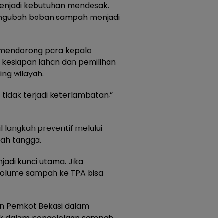
menjadi kebutuhan mendesak.
ngubah beban sampah menjadi
n mendorong para kepala
t kesiapan lahan dan pemilihan
ing wilayah.
r tidak terjadi keterlambatan,”
 langkah preventif melalui
ah tangga.
adi kunci utama. Jika
olume sampah ke TPA bisa
en Pemkot Bekasi dalam
k dalam pengelolaan sampah.