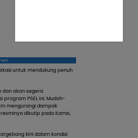
ment
ekasi untuk mendukung penuh
p dan akan segera
i program PSEL ini. Mudah-
alam mengurangi dampak
 resminya dikutip pada Kamis,
rgebang kini dalam kondisi