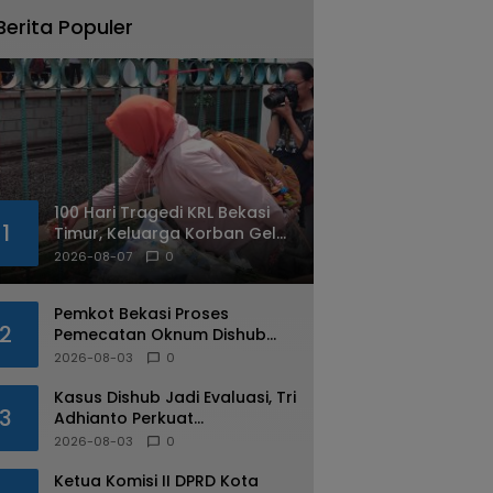
Berita Populer
100 Hari Tragedi KRL Bekasi
1
Timur, Keluarga Korban Gelar
Doa Bersama dan Tabur
2026-08-07
0
Bunga
Pemkot Bekasi Proses
2
Pemecatan Oknum Dishub
Yang Diduga Lakukan Pungli
2026-08-03
0
ke Sopir Truk
Kasus Dishub Jadi Evaluasi, Tri
3
Adhianto Perkuat
Pengawasan Aparatur
2026-08-03
0
Ketua Komisi II DPRD Kota