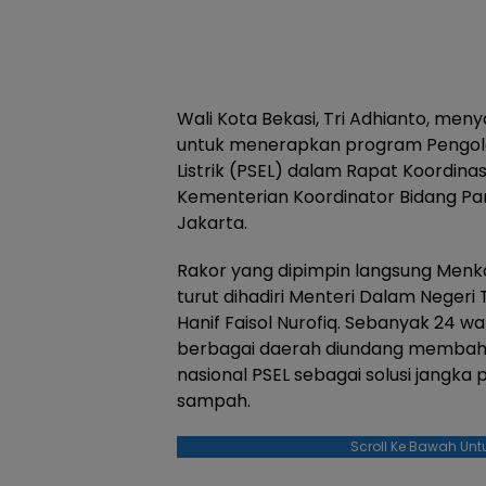
Wali Kota Bekasi, Tri Adhianto, me
untuk menerapkan program Pengol
Listrik (PSEL) dalam Rapat Koordin
Kementerian Koordinator Bidang Pang
Jakarta.
Rakor yang dipimpin langsung Menko 
turut dihadiri Menteri Dalam Negeri
Hanif Faisol Nurofiq. Sebanyak 24 wal
berbagai daerah diundang memba
nasional PSEL sebagai solusi jangk
sampah.
Scroll Ke Bawah Unt