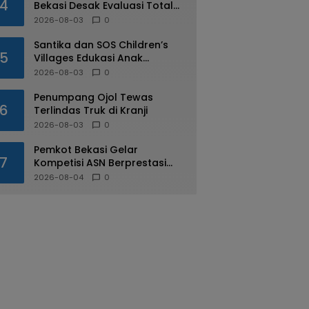
4
Bekasi Desak Evaluasi Total
Usai Dugaan Pungli Oknum
2026-08-03
0
Dishub Viral
Santika dan SOS Children’s
5
Villages Edukasi Anak
Mengenal Industri Perhotelan
2026-08-03
0
Penumpang Ojol Tewas
6
Terlindas Truk di Kranji
2026-08-03
0
Pemkot Bekasi Gelar
7
Kompetisi ASN Berprestasi
pada HUT RI ke-81
2026-08-04
0