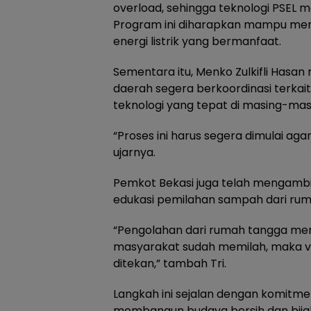
overload, sehingga teknologi PSEL 
Program ini diharapkan mampu me
energi listrik yang bermanfaat.
Sementara itu, Menko Zulkifli Hasa
daerah segera berkoordinasi terkai
teknologi yang tepat di masing-mas
“Proses ini harus segera dimulai aga
ujarnya.
Pemkot Bekasi juga telah mengambil
edukasi pemilahan sampah dari rum
“Pengolahan dari rumah tangga menj
masyarakat sudah memilah, maka v
ditekan,” tambah Tri.
Langkah ini sejalan dengan komitm
membangun budaya bersih dan bija