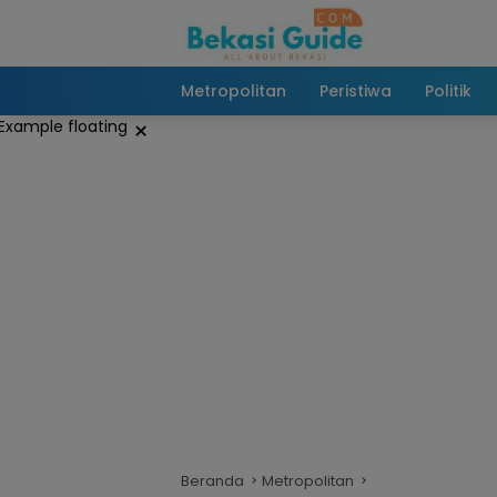
Langsung
ke
konten
Metropolitan
Peristiwa
Politik
×
Beranda
Metropolitan