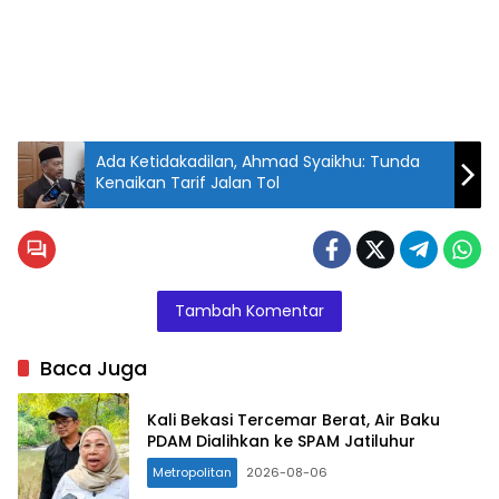
Ada Ketidakadilan, Ahmad Syaikhu: Tunda
Kenaikan Tarif Jalan Tol
Tampak
pelaku
Onani
menghadap
Tambah Komentar
tembok.
Baca Juga
Kali Bekasi Tercemar Berat, Air Baku
PDAM Dialihkan ke SPAM Jatiluhur
Metropolitan
2026-08-06