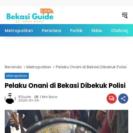
Langsung ke konten
Metropolitan
Peristiwa
Politik
Ekbis
Olahraga
Beranda
Metropolitan
Pelaku Onani di Bekasi Dibekuk Polisi
Metropolitan
Pelaku Onani di Bekasi Dibekuk Polisi
B'Guide
1 Min Baca
2020-01-24