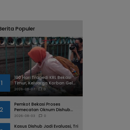
Berita Populer
100 Hari Tragedi KRL Bekasi
1
Timur, Keluarga Korban Gelar
Doa Bersama dan Tabur
2026-08-07
0
Bunga
Pemkot Bekasi Proses
2
Pemecatan Oknum Dishub
Yang Diduga Lakukan Pungli
2026-08-03
0
ke Sopir Truk
Kasus Dishub Jadi Evaluasi, Tri