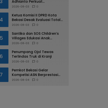
3
Adhianto Perkuat
Pengawasan Aparatur
2026-08-03
0
Ketua Komisi II DPRD Kota
4
Bekasi Desak Evaluasi Total
Usai Dugaan Pungli Oknum
2026-08-03
0
Dishub Viral
Santika dan SOS Children’s
5
Villages Edukasi Anak
Mengenal Industri Perhotelan
2026-08-03
0
Penumpang Ojol Tewas
6
Terlindas Truk di Kranji
2026-08-03
0
Pemkot Bekasi Gelar
7
Kompetisi ASN Berprestasi
pada HUT RI ke-81
2026-08-04
0