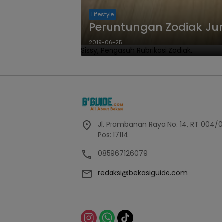
Lifestyle
Peruntungan Zodiak Jun
2019-06-25
Sissy, Pengasuh Rubrikasi Zodiak.
Jl. Prambanan Raya No. 14, RT 004/
Pos: 17114
085967126079
redaksi@bekasiguide.com