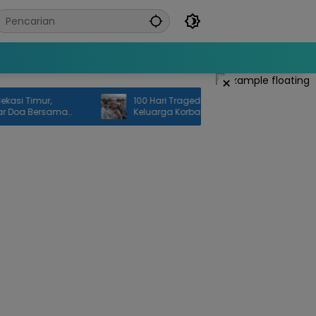
×
mur,
100 Hari Tragedi KRL Bekasi Timur,
Bersama
Keluarga Korban Desak Penuntasan
Investigasi dan Keadilan