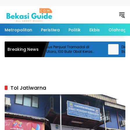
Langsung ke konten
Metropolitan
Peristiwa
Politik
Ekbis
Olahraga
Polisi Ringkus Penjual Tramadol di
Diduga 
Breaking News
Cikarang Utara, 100 Butir Obat Keras
Bantar
Disita
Pemotor
Tol Jatiwarna