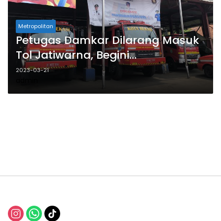
Metropolitan
Petugas Damkar Dilarang Masuk
Tol Jatiwarna, Begini
Kronologinya
2023-03-21
admin