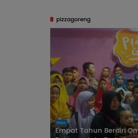
pizzagoreng
Ekbis
Empat Tahun Berdiri Om