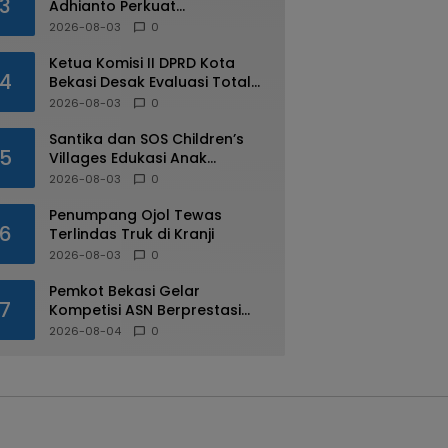
3
Adhianto Perkuat
Pengawasan Aparatur
2026-08-03
0
Ketua Komisi II DPRD Kota
4
Bekasi Desak Evaluasi Total
Usai Dugaan Pungli Oknum
2026-08-03
0
Dishub Viral
Santika dan SOS Children’s
5
Villages Edukasi Anak
Mengenal Industri Perhotelan
2026-08-03
0
Penumpang Ojol Tewas
6
Terlindas Truk di Kranji
2026-08-03
0
Pemkot Bekasi Gelar
7
Kompetisi ASN Berprestasi
pada HUT RI ke-81
2026-08-04
0