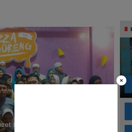
×
zet Pizza Goreng Indosaji Capai