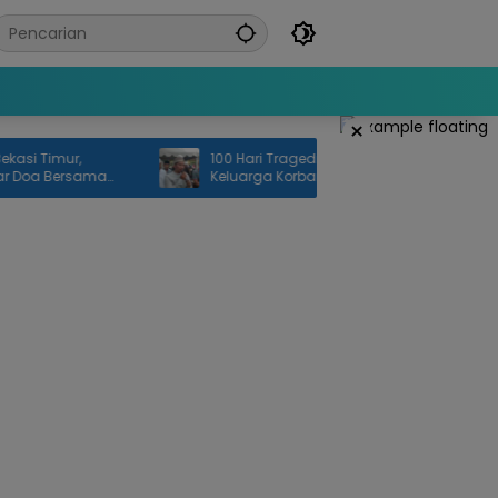
×
Timur,
100 Hari Tragedi KRL Bekasi Timur,
 Bersama
Keluarga Korban Desak Penuntasan
Investigasi dan Keadilan