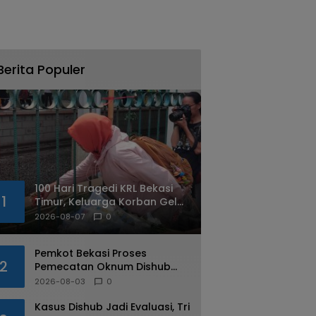
Berita Populer
100 Hari Tragedi KRL Bekasi
1
Timur, Keluarga Korban Gelar
Doa Bersama dan Tabur
2026-08-07
0
Bunga
Pemkot Bekasi Proses
2
Pemecatan Oknum Dishub
Yang Diduga Lakukan Pungli
2026-08-03
0
ke Sopir Truk
Kasus Dishub Jadi Evaluasi, Tri