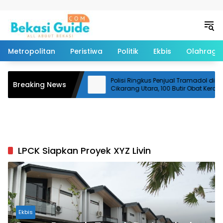
Langsung ke konten
Metropolitan
Peristiwa
Politik
Ekbis
Olahraga
Perlintasan
Polisi Ringkus Penjual Tramadol di
Breaking News
erjalanan Kereta Api
Cikarang Utara, 100 Butir Obat Keras
Disita
LPCK Siapkan Proyek XYZ Livin
Ekbis