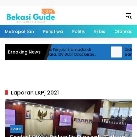
Langsung ke konten
Metropolitan
Peristiwa
Politik
Ekbis
Olahraga
Polisi Ringkus Penjual Tramadol di
Diduga Te
Breaking News
Cikarang Utara, 100 Butir Obat Keras
Bantarge
Disita
Pemotor 
Laporan LKPj 2021
Politik