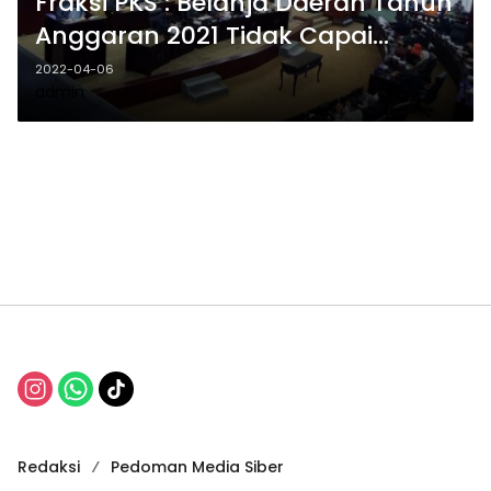
Fraksi PKS : Belanja Daerah Tahun
Anggaran 2021 Tidak Capai
Target
2022-04-06
admin
Redaksi
Pedoman Media Siber