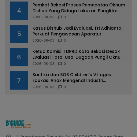
Pemkot Bekasi Proses Pemecatan Oknum
4
Dishub Yang Diduga Lakukan Pungli ke
Sopir Truk
2026-08-03
0
Kasus Dishub Jadi Evaluasi, Tri Adhianto
5
Perkuat Pengawasan Aparatur
2026-08-03
0
Ketua Komisi II DPRD Kota Bekasi Desak
6
Evaluasi Total Usai Dugaan Pungli Oknum
Dishub Viral
2026-08-03
0
Santika dan SOS Children’s Villages
7
Edukasi Anak Mengenal Industri
Perhotelan
2026-08-03
0