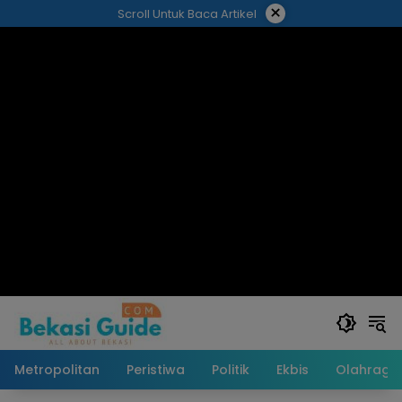
Langsung
×
Scroll Untuk Baca Artikel
ke
konten
Metropolitan
Peristiwa
Politik
Ekbis
Olahraga