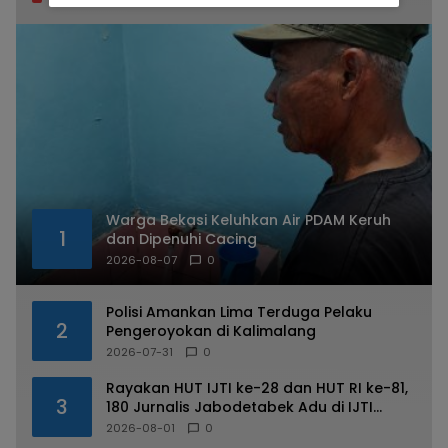
Warga Bekasi Keluhkan Air PDAM Keruh
1
dan Dipenuhi Cacing
2026-08-07
0
Polisi Amankan Lima Terduga Pelaku
2
Pengeroyokan di Kalimalang
2026-07-31
0
Rayakan HUT IJTI ke-28 dan HUT RI ke-81,
3
180 Jurnalis Jabodetabek Adu di IJTI
Jakarta Raya Cup
2026-08-01
0