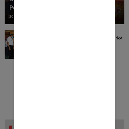
Pasar Murah Medansatria
2022-04-19
Bazaar Ramadhan UMKM di Balai Patriot
Metropolitan
2022-04-12
Berita Populer