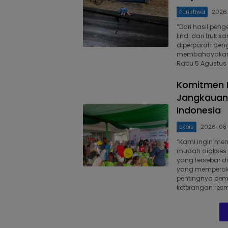
Peristiwa
2026
“Dari hasil peng
lindi dari truk
diperparah deng
membahayakan p
Rabu 5 Agustus 
Komitmen B
Jangkauan 
Indonesia
Ekbis
2026-08
“Kami ingin me
mudah diakses 
yang tersebar d
yang memperole
pentingnya pem
keterangan resm