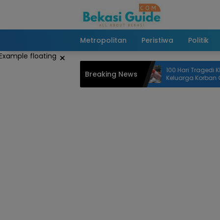
Langsung
ke
konten
Metropolitan
Peristiwa
Politik
×
 Mengantuk, Pengemudi Mobil
100 Hari Tragedi KRL Bekasi 
Breaking News
Usai Tabrak Pohon di Jatiasih
Keluarga Korban Gelar Do
dan Tabur Bunga