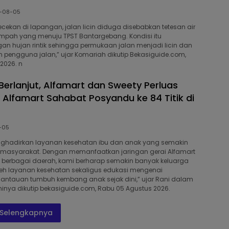
-08-05
ecekan di lapangan, jalan licin diduga disebabkan tetesan air
 sampah yang menuju TPST Bantargebang. Kondisi itu
an hujan rintik sehingga permukaan jalan menjadi licin dan
engguna jalan,” ujar Komariah dikutip Bekasiguide.com,
2026. n
erlanjut, Alfamart dan Sweety Perluas
Alfamart Sahabat Posyandu ke 84 Titik di
-05
nghadirkan layanan kesehatan ibu dan anak yang semakin
masyarakat. Dengan memanfaatkan jaringan gerai Alfamart
i berbagai daerah, kami berharap semakin banyak keluarga
h layanan kesehatan sekaligus edukasi mengenai
antauan tumbuh kembang anak sejak dini,” ujar Rani dalam
inya dikutip bekasiguide.com, Rabu 05 Agustus 2026.
Selengkapnya