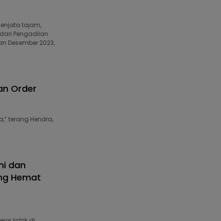
enjata tajam,
dari Pengadilan
gan Desember 2023,
an Order
a,” terang Hendra,
ni dan
ang Hemat
 listrik di