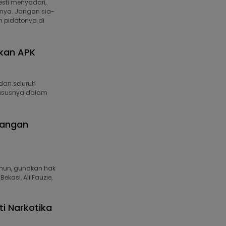
sti menyadari,
nya. Jangan sia-
m pidatonya di
bkan APK
dan seluruh
hususnya dalam
Jangan
ahun, gunakan hak
ekasi, Ali Fauzie,
i Narkotika