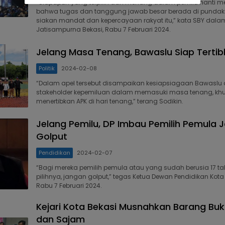
“Siapapun yang terpilih dan menang dalam pemilu nanti me
bahwa tugas dan tanggung jawab besar berada di pundak
siakan mandat dan kepercayaan rakyat itu,” kata SBY dala
Jatisampurna Bekasi, Rabu 7 Februari 2024.
Jelang Masa Tenang, Bawaslu Siap Terti
Politik
2024-02-08
“Dalam apel tersebut disampaikan kesiapsiagaan Bawaslu 
stakeholder kepemiluan dalam memasuki masa tenang, k
menertibkan APK di hari tenang,” terang Sodikin.
Jelang Pemilu, DP Imbau Pemilih Pemula 
Golput
Pendidikan
2024-02-07
“Bagi mereka pemilih pemula atau yang sudah berusia 17 t
pilihnya, jangan golput,” tegas Ketua Dewan Pendidikan Kota B
Rabu 7 Februari 2024.
Kejari Kota Bekasi Musnahkan Barang Bukt
dan Sajam