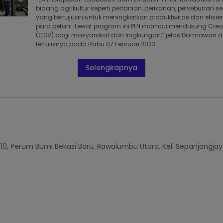
bidang agrikultur seperti pertanian, perikanan, perkebunan s
yang bertujuan untuk meningkatkan produktivitas dan efisie
para petani. Lewat program ini PLN mampu mendukung Crea
(CSV) bagi masyarakat dan lingkungan,” jelas Darmawan 
tertulisnya pada Rabu 07 Februari 2023.
Selengkapnya
010, Perum Bumi Bekasi Baru, Rawalumbu Utara, Kel. Sepanjangjay