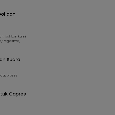
pol dan
an, bahkan kami
a,” tegasnya,
tan Suara
aat proses
untuk Capres