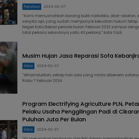
Peristiwa
2024-02-07
“Kami memusnahkan barang bukti narkotika, obat-obatan, s
senjata api, yang sudah mempunyai kekuatan hukum tetap 
Negeri Kota Bekasi periode bulan Februari 2023 sampai den
total perkara seluruhnya yaitu 43 perkara,” kata Yadi.
Musim Hujan Jasa Reparasi Sofa Kebanjir
Ekbis
2024-02-07
“Alhamdulillah, setiap hari ada yang minta dibenerin sofany
Rabu 7 Februari 2024.
Program Electrifying Agriculture PLN, Peta
Pelaku Usaha Penggilingan Padi di Cikar
Puluhan Juta Per Bulan
Ekbis
2024-02-07
“EA merupakan terobosan dari PLN dalam memanfaatkan energi