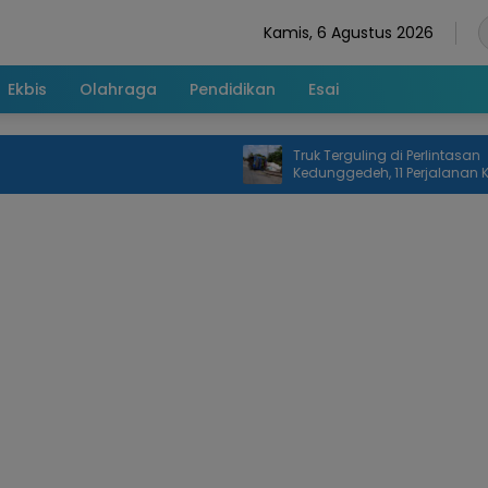
Kamis, 6 Agustus 2026
Ekbis
Olahraga
Pendidikan
Esai
Truk Terguling di Perlintasan
Kedunggedeh, 11 Perjalanan Kereta Api
Terdampak