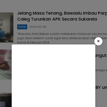
Jelang Masa Tenang, Bawaslu Imbau Par
Caleg Turunkan APK Secara Sukarela
Politik
2024-02-08
“Bawaslu Kota Bekasi sudah melakukan imbauan secara lis
juga akan berkirim surat agar bisa dilaksanakan oleh merek
×
Kamis 8 Februari 2024.
KPU Kota Bekasi Helat Simulasi Pemungu
Politik
2024-02-08
“Simulasi ini bertujuan memberikan gambaran bagi warga s
pencoblosan di TPS,” jelas Ali, Kamis 8 Februari 2024.
Sampaikan Pidato Politik, Ini Pesan SBY 
dan Cawapres
Politik
2024-02-08