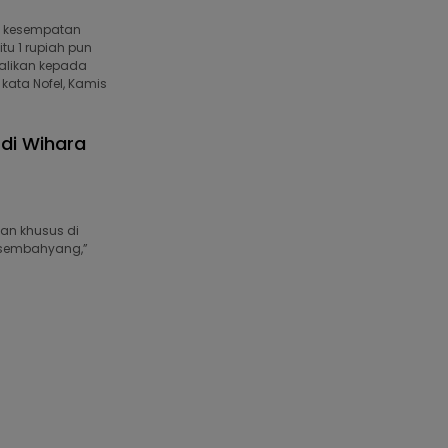
n kesempatan
tu 1 rupiah pun
alikan kepada
kata Nofel, Kamis
 di Wihara
an khusus di
s sembahyang,”