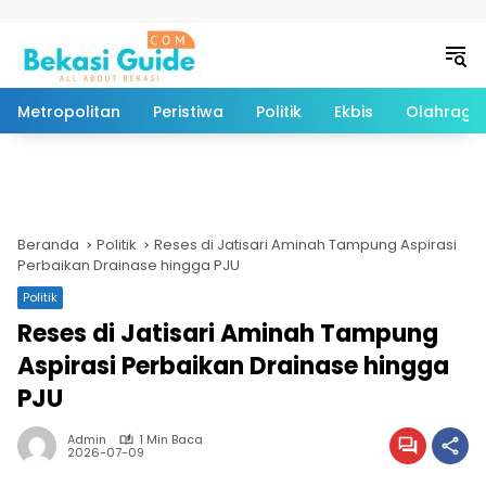
Langsung ke konten
Metropolitan
Peristiwa
Politik
Ekbis
Olahraga
Beranda
Politik
Reses di Jatisari Aminah Tampung Aspirasi
Perbaikan Drainase hingga PJU
Politik
Reses di Jatisari Aminah Tampung
Aspirasi Perbaikan Drainase hingga
PJU
Admin
1 Min Baca
2026-07-09