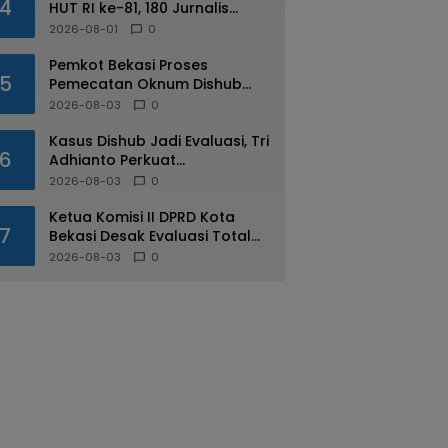
4
HUT RI ke-81, 180 Jurnalis
Jabodetabek Adu di IJTI
2026-08-01
0
Jakarta Raya Cup
Pemkot Bekasi Proses
5
Pemecatan Oknum Dishub
Yang Diduga Lakukan Pungli
2026-08-03
0
ke Sopir Truk
Kasus Dishub Jadi Evaluasi, Tri
6
Adhianto Perkuat
Pengawasan Aparatur
2026-08-03
0
Ketua Komisi II DPRD Kota
7
Bekasi Desak Evaluasi Total
Usai Dugaan Pungli Oknum
2026-08-03
0
Dishub Viral