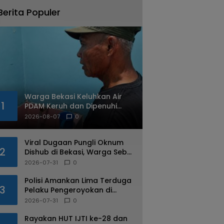
Berita Populer
Warga Bekasi Keluhkan Air
1
PDAM Keruh dan Dipenuhi
Cacing
2026-08-07
0
Viral Dugaan Pungli Oknum
2
Dishub di Bekasi, Warga Sebut
Praktik Diduga Sudah
2026-07-31
0
Berulang
Polisi Amankan Lima Terduga
3
Pelaku Pengeroyokan di
Kalimalang
2026-07-31
0
Rayakan HUT IJTI ke-28 dan