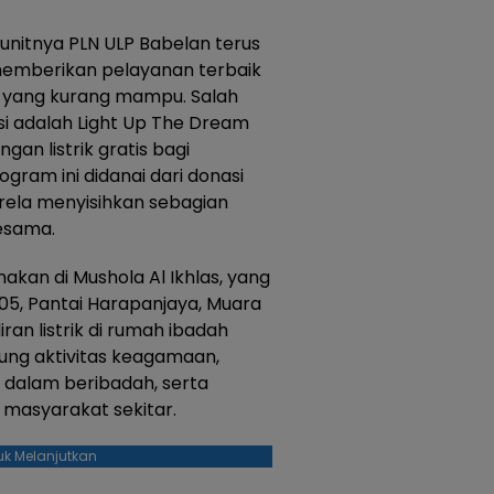
 unitnya PLN ULP Babelan terus
emberikan pelayanan terbaik
 yang kurang mampu. Salah
si adalah Light Up The Dream
n listrik gratis bagi
ram ini didanai dari donasi
rela menyisihkan sebagian
esama.
anakan di Mushola Al Ikhlas, yang
05, Pantai Harapanjaya, Muara
an listrik di rumah ibadah
ung aktivitas keagamaan,
dalam beribadah, serta
 masyarakat sekitar.
uk Melanjutkan