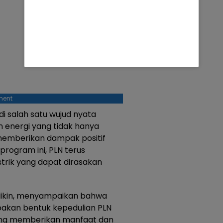
ment
i salah satu wujud nyata
 energi yang tidak hanya
a memberikan dampak positif
program ini, PLN terus
trik yang dapat dirasakan
dikin, menyampaikan bahwa
akan bentuk kepedulian PLN
yang memberikan manfaat dan