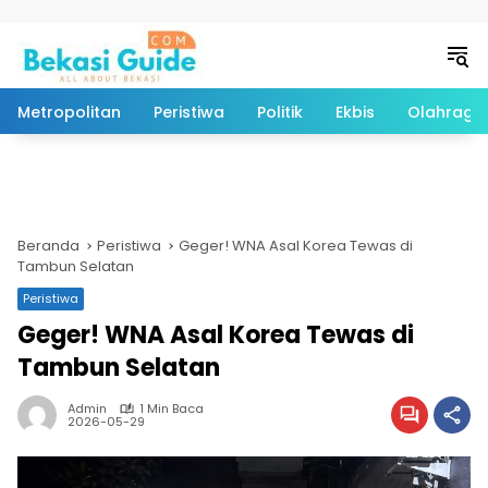
Langsung ke konten
Metropolitan
Peristiwa
Politik
Ekbis
Olahraga
Beranda
Peristiwa
Geger! WNA Asal Korea Tewas di
Tambun Selatan
Peristiwa
Geger! WNA Asal Korea Tewas di
Tambun Selatan
Admin
1 Min Baca
2026-05-29