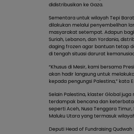
didistribusikan ke Gaza.
Sementara untuk wilayah Tepi Barat 
dilakukan melalui penyembelihan l
masyarakat setempat. Adapun bagi p
Suriah, Lebanon, dan Yordania, distr
daging frozen agar bantuan tetap
di tengah situasi darurat kemanusia
“Khusus di Mesir, kami bersama Pre
akan hadir langsung untuk melakuka
kepada pengungsi Palestina,” kata 
Selain Palestina, klaster Global jug
terdampak bencana dan keterbatas
seperti Aceh, Nusa Tenggara Timur, 
Maluku Utara yang termasuk wilayah
Deputi Head of Fundraising Qudwah 