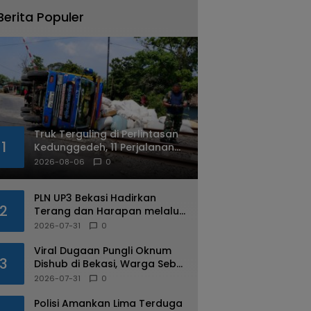
Berita Populer
Truk Terguling di Perlintasan
1
Kedunggedeh, 11 Perjalanan
Kereta Api Terdampak
2026-08-06
0
PLN UP3 Bekasi Hadirkan
2
Terang dan Harapan melalui
Program Light Up The Dream
2026-07-31
0
bagi Warga Margahayu
Viral Dugaan Pungli Oknum
3
Dishub di Bekasi, Warga Sebut
Praktik Diduga Sudah
2026-07-31
0
Berulang
Polisi Amankan Lima Terduga