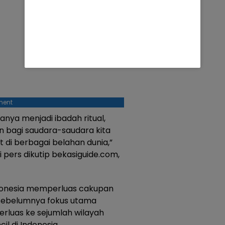
ment
anya menjadi ibadah ritual,
n bagi saudara-saudara kita
t di berbagai belahan dunia,”
 pers dikutip bekasiguide.com,
donesia memperluas cakupan
ka sebelumnya fokus utama
iperluas ke sejumlah wilayah
il di Indonesia.