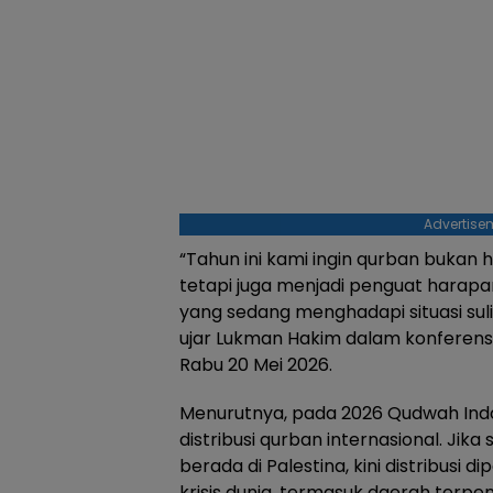
Advertise
“Tahun ini kami ingin qurban bukan h
tetapi juga menjadi penguat harapa
yang sedang menghadapi situasi suli
ujar Lukman Hakim dalam konferensi
Rabu 20 Mei 2026.
Menurutnya, pada 2026 Qudwah In
distribusi qurban internasional. Ji
berada di Palestina, kini distribusi d
krisis dunia, termasuk daerah terpenc