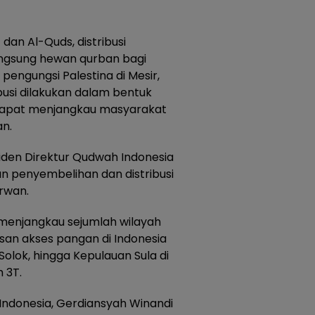
dan Al-Quds, distribusi
angsung hewan qurban bagi
engungsi Palestina di Mesir,
ibusi dilakukan dalam bentuk
 dapat menjangkau masyarakat
an.
siden Direktur Qudwah Indonesia
n penyembelihan dan distribusi
Erwan.
a menjangkau sejumlah wilayah
an akses pangan di Indonesia
Solok, hingga Kepulauan Sula di
 3T.
Indonesia, Gerdiansyah Winandi