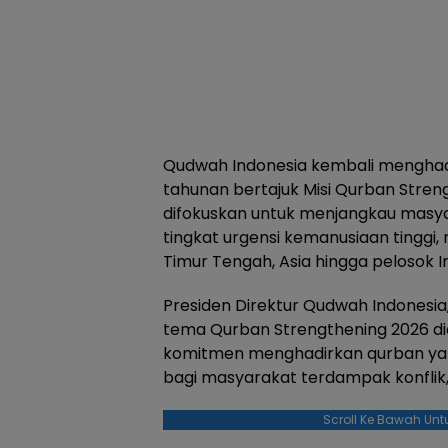
Qudwah Indonesia kembali mengha
tahunan bertajuk Misi Qurban Stren
difokuskan untuk menjangkau masya
tingkat urgensi kemanusiaan tinggi, m
Timur Tengah, Asia hingga pelosok I
Presiden Direktur Qudwah Indonesi
tema Qurban Strengthening 2026 di
komitmen menghadirkan qurban y
bagi masyarakat terdampak konflik, 
Scroll Ke Bawah Unt