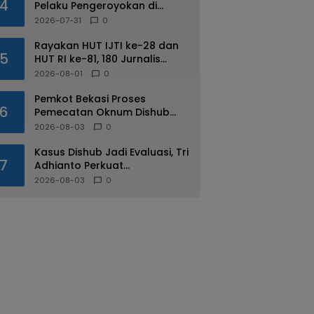
4
Pelaku Pengeroyokan di
Kalimalang
2026-07-31
0
Rayakan HUT IJTI ke-28 dan
5
HUT RI ke-81, 180 Jurnalis
Jabodetabek Adu di IJTI
2026-08-01
0
Jakarta Raya Cup
Pemkot Bekasi Proses
6
Pemecatan Oknum Dishub
Yang Diduga Lakukan Pungli
2026-08-03
0
ke Sopir Truk
Kasus Dishub Jadi Evaluasi, Tri
7
Adhianto Perkuat
Pengawasan Aparatur
2026-08-03
0