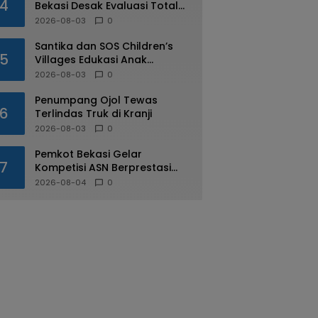
4
Bekasi Desak Evaluasi Total
Usai Dugaan Pungli Oknum
2026-08-03
0
Dishub Viral
Santika dan SOS Children’s
5
Villages Edukasi Anak
Mengenal Industri Perhotelan
2026-08-03
0
Penumpang Ojol Tewas
6
Terlindas Truk di Kranji
2026-08-03
0
Pemkot Bekasi Gelar
7
Kompetisi ASN Berprestasi
pada HUT RI ke-81
2026-08-04
0