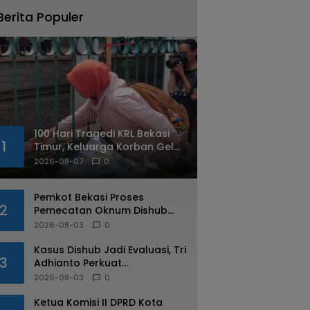
Berita Populer
100 Hari Tragedi KRL Bekasi
1
Timur, Keluarga Korban Gelar
Doa Bersama dan Tabur
2026-08-07
0
Bunga
Pemkot Bekasi Proses
2
Pemecatan Oknum Dishub
Yang Diduga Lakukan Pungli
2026-08-03
0
ke Sopir Truk
Kasus Dishub Jadi Evaluasi, Tri
3
Adhianto Perkuat
Pengawasan Aparatur
2026-08-03
0
Ketua Komisi II DPRD Kota