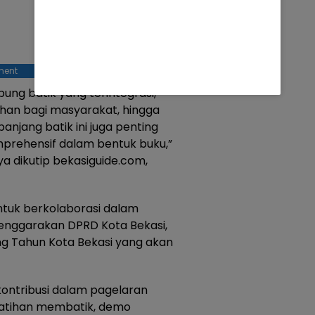
ment
g batik yang terintegrasi,
ihan bagi masyarakat, hingga
 panjang batik ini juga penting
prehensif dalam bentuk buku,”
a dikutip bekasiguide.com,
untuk berkolaborasi dalam
enggarakan DPRD Kota Bekasi,
ng Tahun Kota Bekasi yang akan
ontribusi dalam pagelaran
elatihan membatik, demo