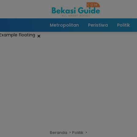
Langsung
ke
konten
Metropolitan
Peristiwa
Politik
×
Beranda
Politik