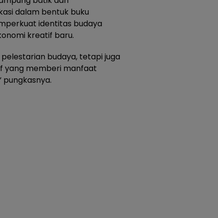
kampung batik dan
kasi dalam bentuk buku
emperkuat identitas budaya
onomi kreatif baru.
 pelestarian budaya, tetapi juga
tif yang memberi manfaat
” pungkasnya.