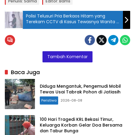
Penulis: Salma
Editor: Bams
Polisi Telusuri Pria Berkaos Hitam yang
Terekam CCTV di Kasus Tewasnya Wanita di
Kos Bekasi
Tambah Komentar
Baca Juga
Diduga Mengantuk, Pengemudi Mobil
Tewas Usai Tabrak Pohon di Jatiasih
Peristiwa
2026-08-08
100 Hari Tragedi KRL Bekasi Timur,
Keluarga Korban Gelar Doa Bersama
dan Tabur Bunga