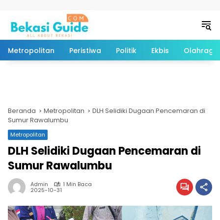
Langsung ke konten
Metropolitan
Peristiwa
Politik
Ekbis
Olahraga
Beranda
Metropolitan
DLH Selidiki Dugaan Pencemaran di
Sumur Rawalumbu
Metropolitan
DLH Selidiki Dugaan Pencemaran di
Sumur Rawalumbu
Admin
1 Min Baca
2025-10-31