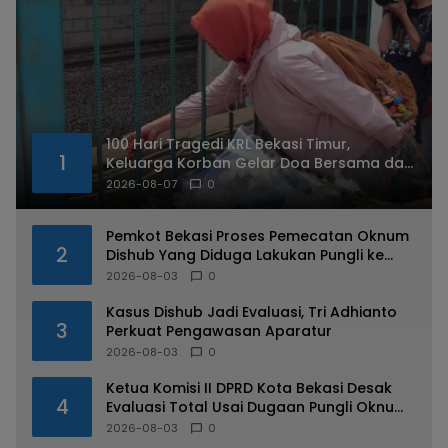
100 Hari Tragedi KRL Bekasi Timur,
1
Keluarga Korban Gelar Doa Bersama dan
Tabur Bunga
2026-08-07
0
Pemkot Bekasi Proses Pemecatan Oknum
2
Dishub Yang Diduga Lakukan Pungli ke
Sopir Truk
2026-08-03
0
Kasus Dishub Jadi Evaluasi, Tri Adhianto
3
Perkuat Pengawasan Aparatur
2026-08-03
0
Ketua Komisi II DPRD Kota Bekasi Desak
4
Evaluasi Total Usai Dugaan Pungli Oknum
Dishub Viral
2026-08-03
0