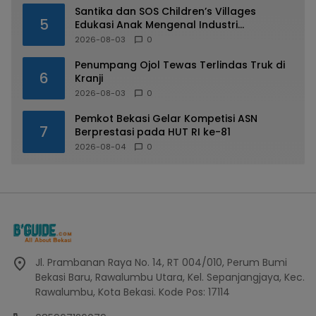
Santika dan SOS Children’s Villages
5
Edukasi Anak Mengenal Industri
Perhotelan
2026-08-03
0
Penumpang Ojol Tewas Terlindas Truk di
6
Kranji
2026-08-03
0
Pemkot Bekasi Gelar Kompetisi ASN
7
Berprestasi pada HUT RI ke-81
2026-08-04
0
Jl. Prambanan Raya No. 14, RT 004/010, Perum Bumi
Bekasi Baru, Rawalumbu Utara, Kel. Sepanjangjaya, Kec.
Rawalumbu, Kota Bekasi. Kode Pos: 17114