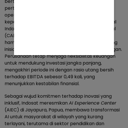
bertambah lebih dari 15.000 BTS selama paruh
pertama tahun ini, mencerminkan momentum
operasional yang solid sekaligus memperkuat
kepercayaan terhadap arah pertumbuhan digital
Indonesia yang terus berkembang. Belanja modal
(CAPEX) tercatat sebesar Rp7,5 triliun, dengan
hampir sekitar 79% dialokasikan untuk mendukung
inisiatif yang meningkatkan pengalaman pelanggan.
Perusahaan tetap menjaga fleksibilitas keuangan
untuk mendukung investasi jangka panjang,
mengakhiri periode ini dengan rasio utang bersih
terhadap EBITDA sebesar 0,49 kali, yang
menunjukkan kestabilan finansial.
Sebagai wujud komitmen terhadap inovasi yang
inklusif, Indosat meresmikan
AI Experience Center
(AIEC) di Jayapura, Papua, membawa transformasi
AI untuk masyarakat di wilayah yang kurang
terlayani, terutama di sektor pendidikan dan