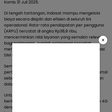
Kamis 31 Juli 2025.
Di tengah tantangan, Indosat mampu mengelola
biaya secara disiplin dan efisien di seluruh lini
operasional. Rata-rata pendapatan per pengguna
(ARPU) tercatat di angka Rp38,9 ribu,
mencerminkan nilai layanan yang semakin relevan
×
bagi pelanggan. Jumlah pelanggan tercatat
mencapai 95,4 juta, sejalan dengan tren konsolidasi
SIM secara keseluruhan.
Sementara itu, trafik data terus menunjukkan
pertumbuhan positif, naik 10,3% dibandingkan kuartal
sebelumnya, didorong oleh investasi berkelanjutan
dalam pengembangan infrastruktur digital.
Untuk memenuhi permintaan data yang terus
berkembang, Indosat telah memperluas jaringan 4G
dengan total lebih dari 203.000 BTS beroperasi,