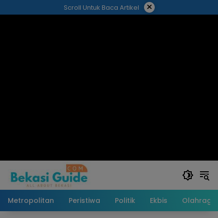
Langsung
×
Scroll Untuk Baca Artikel
ke
konten
Metropolitan
Peristiwa
Politik
Ekbis
Olahraga