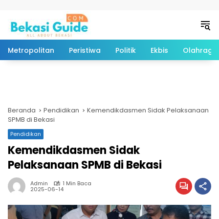
Langsung ke konten
Metropolitan
Peristiwa
Politik
Ekbis
Olahraga
Beranda
Pendidikan
Kemendikdasmen Sidak Pelaksanaan
SPMB di Bekasi
Pendidikan
Kemendikdasmen Sidak
Pelaksanaan SPMB di Bekasi
Admin
1 Min Baca
2025-06-14