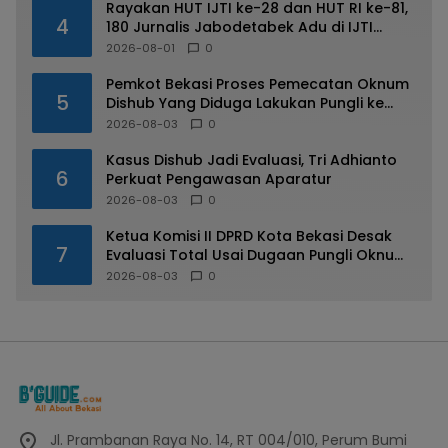
Rayakan HUT IJTI ke-28 dan HUT RI ke-81,
4
180 Jurnalis Jabodetabek Adu di IJTI
Jakarta Raya Cup
2026-08-01
0
Pemkot Bekasi Proses Pemecatan Oknum
5
Dishub Yang Diduga Lakukan Pungli ke
Sopir Truk
2026-08-03
0
Kasus Dishub Jadi Evaluasi, Tri Adhianto
6
Perkuat Pengawasan Aparatur
2026-08-03
0
Ketua Komisi II DPRD Kota Bekasi Desak
7
Evaluasi Total Usai Dugaan Pungli Oknum
Dishub Viral
2026-08-03
0
Jl. Prambanan Raya No. 14, RT 004/010, Perum Bumi