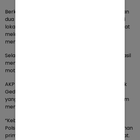
Berkat laporan cepat dari korban dan keterangan
dua saksi yang merupakan petugas keamanan di
lokasi kejadian, tim opsnal Reskrim bergerak cepat
melakukan penyelidikan dan berhasil
mengidentifikasi serta menangkap pelaku.
Selain mengamankan pelaku, petugas juga berhasil
menyita barang bukti berupa satu unit sepeda
motor Honda Beat milik korban.
AKP Slamet Hariyadi, Kanit Reskrim Polsek Pondok
Gede, menyampaikan apresiasi kepada anggota
yang telah bekerja keras dan berkomitmen dalam
menuntaskan kasus ini.
“Keberhasilan ini merupakan bentuk komitmen
Polsek Pondok Gede dalam memberikan pelayanan
prima serta kepastian hukum kepada masyarakat.