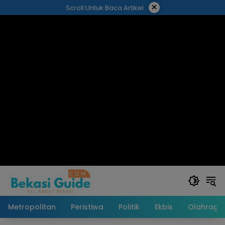
Langsung
×
Scroll Untuk Baca Artikel
ke
konten
Metropolitan
Peristiwa
Politik
Ekbis
Olahraga