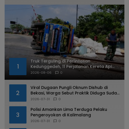
Truk Terguling di Perlintasan
1
Kedunggedeh, 11 Perjalanan Kereta Api
Terdampak
2026-08-06
0
Viral Dugaan Pungli Oknum Dishub di
2
Bekasi, Warga Sebut Praktik Diduga Sudah
Berulang
2026-07-31
0
Polisi Amankan Lima Terduga Pelaku
3
Pengeroyokan di Kalimalang
2026-07-31
0