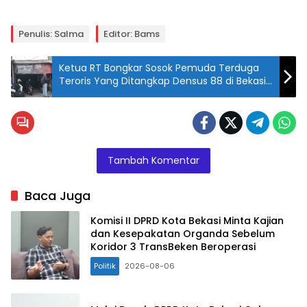
Penulis: Salma
Editor: Bams
Ketua RT Bongkar Sosok Pemuda Terduga
Teroris Yang Ditangkap Densus 88 di Bekasi
Timur
Tambah Komentar
Baca Juga
Komisi II DPRD Kota Bekasi Minta Kajian
dan Kesepakatan Organda Sebelum
Koridor 3 TransBeken Beroperasi
Politik
2026-08-06