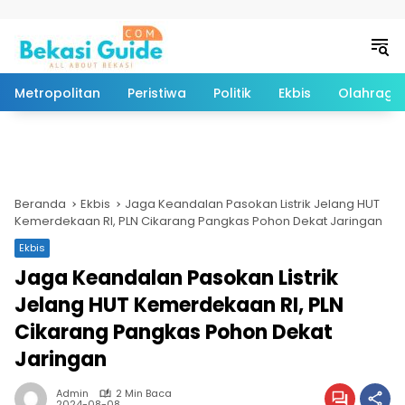
Langsung ke konten
Metropolitan
Peristiwa
Politik
Ekbis
Olahraga
Beranda
Ekbis
Jaga Keandalan Pasokan Listrik Jelang HUT
Kemerdekaan RI, PLN Cikarang Pangkas Pohon Dekat Jaringan
Ekbis
Jaga Keandalan Pasokan Listrik
Jelang HUT Kemerdekaan RI, PLN
Cikarang Pangkas Pohon Dekat
Jaringan
Admin
2 Min Baca
2024-08-08