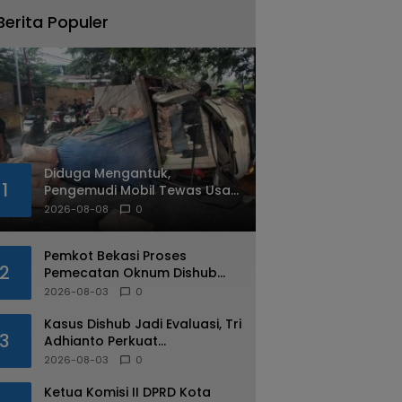
Berita Populer
Diduga Mengantuk,
1
Pengemudi Mobil Tewas Usai
Tabrak Pohon di Jatiasih
2026-08-08
0
Pemkot Bekasi Proses
2
Pemecatan Oknum Dishub
Yang Diduga Lakukan Pungli
2026-08-03
0
ke Sopir Truk
Kasus Dishub Jadi Evaluasi, Tri
3
Adhianto Perkuat
Pengawasan Aparatur
2026-08-03
0
Ketua Komisi II DPRD Kota