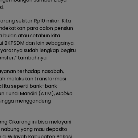
i.
arang sekitar Rp10 miliar. Kita
mendekatkan para calon pensiun
a bulan atau setahun kita
i BKPSDM dan lain sebagainya.
t-syaratnya sudah lengkap begitu
ransfer,” tambahnya.
ayanan terhadap nasabah,
gah melakukan transformasi
tal itu seperti bank-bank
n Tunai Mandiri (ATM),
Mobile
hingga menggandeng
g Cikarang ini bisa melayani
u nabung yang mau deposito
 di Wilayah Kabupaten Bekasi