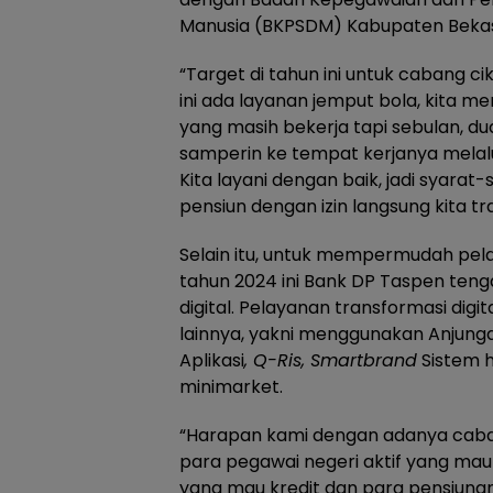
Manusia (BKPSDM) Kabupaten Bekas
“Target di tahun ini untuk cabang cik
ini ada layanan jemput bola, kita 
yang masih bekerja tapi sebulan, du
samperin ke tempat kerjanya melalu
Kita layani dengan baik, jadi syara
pensiun dengan izin langsung kita t
Selain itu, untuk mempermudah pel
tahun 2024 ini Bank DP Taspen ten
digital. Pelayanan transformasi digi
lainnya, yakni menggunakan Anjunga
Aplikasi
, Q-Ris, Smartbrand
Sistem 
minimarket.
“Harapan kami dengan adanya caban
para pegawai negeri aktif yang ma
yang mau kredit dan para pensiunan