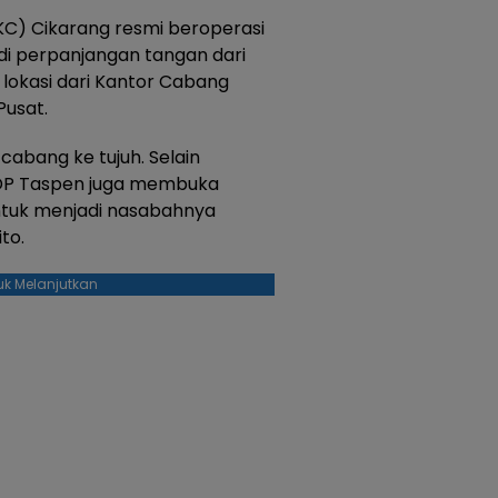
C) Cikarang resmi beroperasi
di perpanjangan tangan dari
lokasi dari Kantor Cabang
Pusat.
cabang ke tujuh. Selain
 DP Taspen juga membuka
ntuk menjadi nasabahnya
to.
uk Melanjutkan