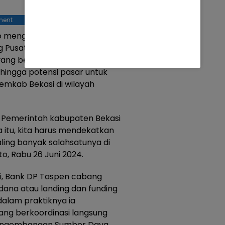
ment
 mengatakan dipilihnya lokasi
Pusat menjadi lokasi kantor
 yang berdekatan dengan pusat
hingga potensi pasar untuk
mkab Bekasi di wilayah
n Pemerintah kabupaten Bekasi
a itu, kita harus mendekatkan
ling banyak salahsatunya di
to, Rabu 26 Juni 2024.
ni, Bank DP Taspen cabang
ana atau landing dan funding
 dalam praktiknya ia
ng berkoordinasi langsung
engembangan Sumber Daya