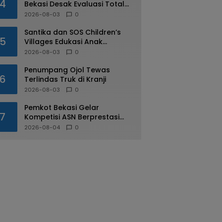
4
Bekasi Desak Evaluasi Total
Usai Dugaan Pungli Oknum
2026-08-03
0
Dishub Viral
Santika dan SOS Children’s
5
Villages Edukasi Anak
Mengenal Industri Perhotelan
2026-08-03
0
Penumpang Ojol Tewas
6
Terlindas Truk di Kranji
2026-08-03
0
Pemkot Bekasi Gelar
7
Kompetisi ASN Berprestasi
pada HUT RI ke-81
2026-08-04
0