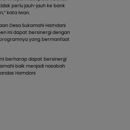
tidak perlu jauh-jauh ke bank
,” kata Iwan.
eraan Desa Sukamahi Hamdani
n ini dapat bersinergi dengan
-programnya yang bermanfaat
mi berharap dapat bersinergi
amahi baik menjadi nasabah
 tandas Hamdani.