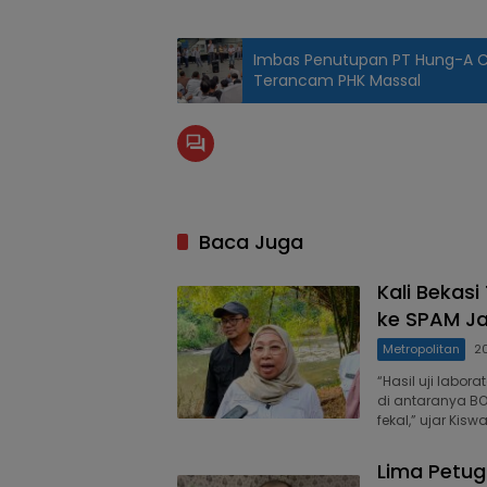
Imbas Penutupan PT Hung-A Ci
Terancam PHK Massal
Baca Juga
Kali Bekasi
ke SPAM Ja
Metropolitan
2
“Hasil uji labo
di antaranya BOD,
fekal,” ujar Kis
Lima Petug