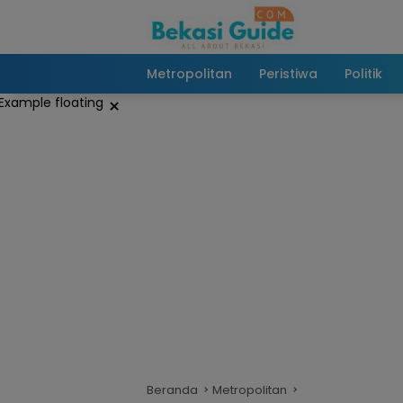
Langsung
ke
konten
Metropolitan
Peristiwa
Politik
×
Beranda
Metropolitan