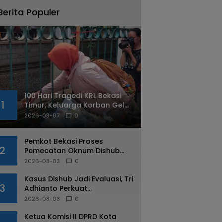
Berita Populer
100 Hari Tragedi KRL Bekasi
1
Timur, Keluarga Korban Gelar
Doa Bersama dan Tabur
2026-08-07
0
Bunga
Pemkot Bekasi Proses
2
Pemecatan Oknum Dishub
Yang Diduga Lakukan Pungli
2026-08-03
0
ke Sopir Truk
Kasus Dishub Jadi Evaluasi, Tri
3
Adhianto Perkuat
Pengawasan Aparatur
2026-08-03
0
Ketua Komisi II DPRD Kota