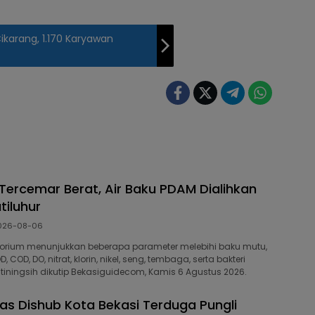
karang, 1.170 Karyawan
 Tercemar Berat, Air Baku PDAM Dialihkan
tiluhur
026-08-06
ratorium menunjukkan beberapa parameter melebihi baku mutu,
 COD, DO, nitrat, klorin, nikel, seng, tembaga, serta bakteri
watiningsih dikutip Bekasiguidecom, Kamis 6 Agustus 2026.
as Dishub Kota Bekasi Terduga Pungli