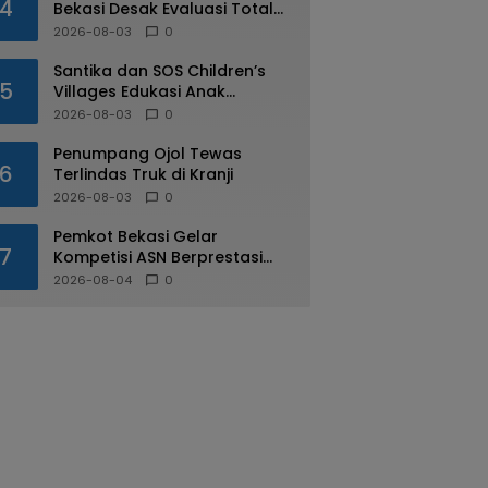
4
Bekasi Desak Evaluasi Total
Usai Dugaan Pungli Oknum
2026-08-03
0
Dishub Viral
Santika dan SOS Children’s
5
Villages Edukasi Anak
Mengenal Industri Perhotelan
2026-08-03
0
Penumpang Ojol Tewas
6
Terlindas Truk di Kranji
2026-08-03
0
Pemkot Bekasi Gelar
7
Kompetisi ASN Berprestasi
pada HUT RI ke-81
2026-08-04
0