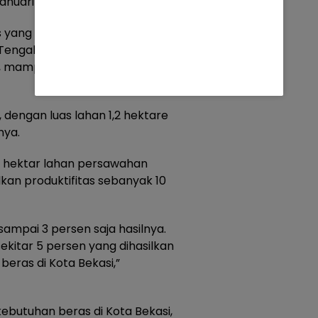
Januari 2024.
 yang dihasilkan Kelompok Tani
 Tengah, Kecamatan Bekasi
re, mampu menghasilkan
 dengan luas lahan 1,2 hektare
nya.
r hektar lahan persawahan
kan produktifitas sebanyak 10
sampai 3 persen saja hasilnya.
 sekitar 5 persen yang dihasilkan
eras di Kota Bekasi,”
butuhan beras di Kota Bekasi,