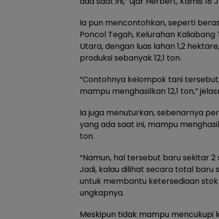
ada saat ini,” ujar Herbert, Kamis 18 
Ia pun mencontohkan, seperti beras
Poncol Tegah, Kelurahan Kaliabang
Utara, dengan luas lahan 1,2 hekta
produksi sebanyak 12,1 ton.
“Contohnya kelompok tani tersebut,
mampu menghasilkan 12,1 ton,” jelas
Ia juga menuturkan, sebenarnya pe
yang ada saat ini, mampu menghasil
ton.
“Namun, hal tersebut baru sekitar 2 
Jadi, kalau dilihat secara total baru
untuk membantu ketersediaan stok b
ungkapnya.
Meskipun tidak mampu mencukupi ke