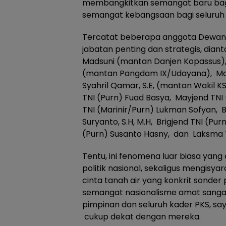
membangkitkan semangat baru bag
semangat kebangsaan bagi seluruh 
Tercatat beberapa anggota Dewa
jabatan penting dan strategis, diant
Madsuni (mantan Danjen Kopassus), 
(mantan Pangdam IX/Udayana), Mar
Syahril Qamar, S.E, (mantan Wakil 
TNI (Purn) Fuad Basya, Mayjend TNI
TNI (Marinir/Purn) Lukman Sofyan, B
Suryanto, S.H, M.H, Brigjend TNI (Pur
(Purn) Susanto Hasny, dan Laksma TN
Tentu, ini fenomena luar biasa ya
politik nasional, sekaligus mengisy
cinta tanah air yang konkrit sonder
semangat nasionalisme amat sangat
pimpinan dan seluruh kader PKS, sa
cukup dekat dengan mereka.