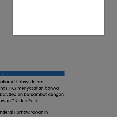
ment
Bakar Al Habsyi dalam
rnas PKS menyatakan bahwa
Akbar. Seolah bersambut dengan
wan TNI dan Polri.
deral Purnawirawan ini