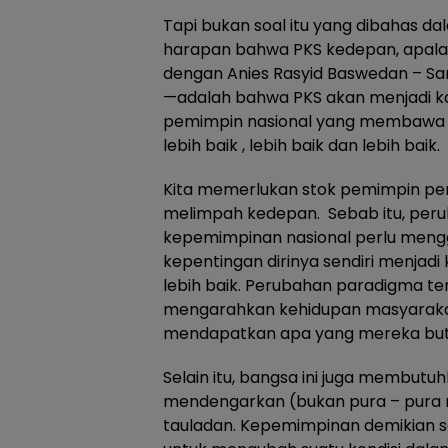
Tapi bukan soal itu yang dibahas dala
harapan bahwa PKS kedepan, apalagi
dengan Anies Rasyid Baswedan – San
—adalah bahwa PKS akan menjadi k
pemimpin nasional yang membawa p
lebih baik , lebih baik dan lebih baik.
Kita memerlukan stok pemimpin p
melimpah kedepan. Sebab itu, per
kepemimpinan nasional perlu men
kepentingan dirinya sendiri menjad
lebih baik. Perubahan paradigma te
mengarahkan kehidupan masyarakat
mendapatkan apa yang mereka but
Selain itu, bangsa ini juga membu
mendengarkan (bukan pura – pura
tauladan. Kepemimpinan demikian se