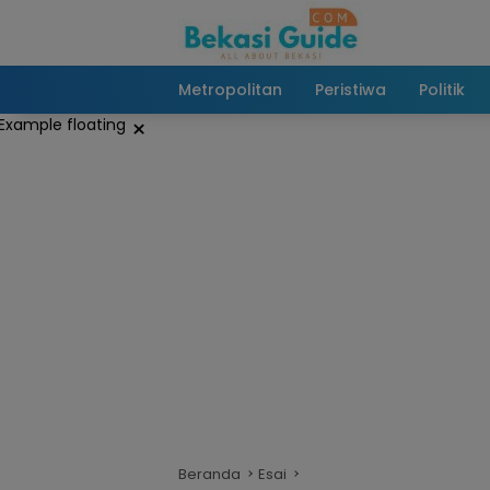
Langsung
ke
konten
Metropolitan
Peristiwa
Politik
×
Beranda
Esai