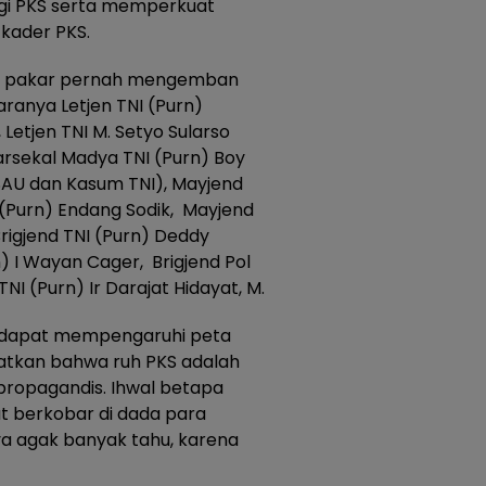
i PKS serta memperkuat
kader PKS.
n pakar pernah mengemban
aranya Letjen TNI (Purn)
Letjen TNI M. Setyo Sularso
sekal Madya TNI (Purn) Boy
KSAU dan Kasum TNI), Mayjend
 (Purn) Endang Sodik, Mayjend
rigjend TNI (Purn) Deddy
n) I Wayan Cager, Brigjend Pol
I (Purn) Ir Darajat Hidayat, M.
ng dapat mempengaruhi peta
aratkan bahwa ruh PKS adalah
 propagandis. Ihwal betapa
 berkobar di dada para
ya agak banyak tahu, karena