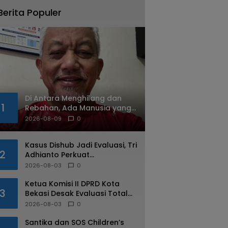
Berita Populer
Di Antara Menghilang dan
1
Rebahan, Ada Manusia yang
Tetap Berjalan
2026-08-09
0
Kasus Dishub Jadi Evaluasi, Tri
2
Adhianto Perkuat
Pengawasan Aparatur
2026-08-03
0
Ketua Komisi II DPRD Kota
3
Bekasi Desak Evaluasi Total
Usai Dugaan Pungli Oknum
2026-08-03
0
Dishub Viral
Santika dan SOS Children’s