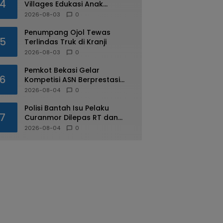
4
Villages Edukasi Anak
Mengenal Industri Perhotelan
2026-08-03
0
Penumpang Ojol Tewas
5
Terlindas Truk di Kranji
2026-08-03
0
Pemkot Bekasi Gelar
6
Kompetisi ASN Berprestasi
pada HUT RI ke-81
2026-08-04
0
Polisi Bantah Isu Pelaku
7
Curanmor Dilepas RT dan
Warga di Pejuang
2026-08-04
0