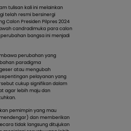
m tulisan kali ini melainkan
 telah resmi bersinergi
g Calon Presiden Pilpres 2024
awah candradimuka para calon
erubahan bangsa ini menjadi
embawa perubahan yang
ubahan paradigma
ggeser atau mengubah
i kepentingan pelayanan yang
rsebut cukup signifikan dalam
 agar lebih maju dan
uhkan.
tuhkan pemimpin yang mau
 mendengar) dan memberikan
cara tidak langsung ditujukan