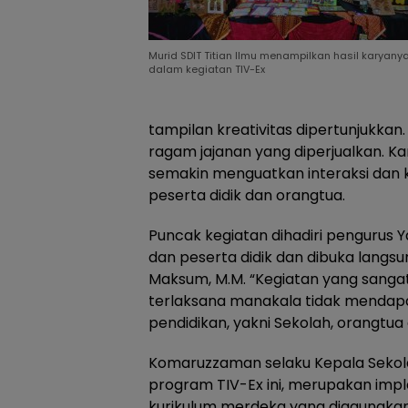
Murid SDIT Titian Ilmu menampilkan hasil karyany
dalam kegiatan TIV-Ex
tampilan kreativitas dipertunjukkan.
ragam jajanan yang diperjualkan. K
semakin menguatkan interaksi dan k
peserta didik dan orangtua.
Puncak kegiatan dihadiri pengurus 
dan peserta didik dan dibuka langsu
Maksum, M.M. “Kegiatan yang sangat b
terlaksana manakala tidak mendapa
pendidikan, yakni Sekolah, orangtua
Komaruzzaman selaku Kepala Seko
program TIV-Ex ini, merupakan impl
kurikulum merdeka yang digaungkan