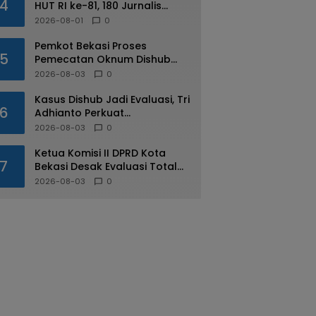
4
HUT RI ke-81, 180 Jurnalis
Jabodetabek Adu di IJTI
2026-08-01
0
Jakarta Raya Cup
Pemkot Bekasi Proses
5
Pemecatan Oknum Dishub
Yang Diduga Lakukan Pungli
2026-08-03
0
ke Sopir Truk
Kasus Dishub Jadi Evaluasi, Tri
6
Adhianto Perkuat
Pengawasan Aparatur
2026-08-03
0
Ketua Komisi II DPRD Kota
7
Bekasi Desak Evaluasi Total
Usai Dugaan Pungli Oknum
2026-08-03
0
Dishub Viral