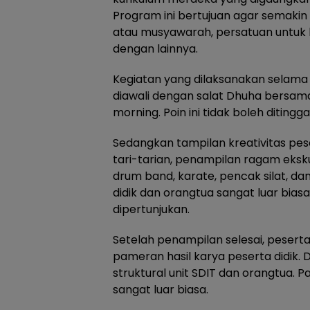
Program ini bertujuan agar semakin k
atau musyawarah, persatuan untuk k
dengan lainnya.
Kegiatan yang dilaksanakan selama ti
diawali dengan salat Dhuha bersama,
morning. Poin ini tidak boleh ditingg
Sedangkan tampilan kreativitas pese
tari-tarian, penampilan ragam ekskul
drum band, karate, pencak silat, da
didik dan orangtua sangat luar bias
dipertunjukan.
Setelah penampilan selesai, pesert
pameran hasil karya peserta didik. 
struktural unit SDIT dan orangtua.
sangat luar biasa.