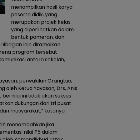
menampilkan hasil karya
peserta didik, yang
a
merupakan projek kelas
yang diperlihatkan dalam
bentuk pameran, dan
 Dibagian lain diramaikan
arena program tersebut
omunikasi antara sekolah,
Yayasan, perwakilan Orangtua,
ng oleh Ketua Yayasan, Drs. Anis
ernilai ini tidak akan sukses
tkan dukungan dari tri pusat
 dan masyarakat,” katanya.
lah menambahkan jika
ementasi nilai P5 dalam
 oleh Kemendikbud ristek.