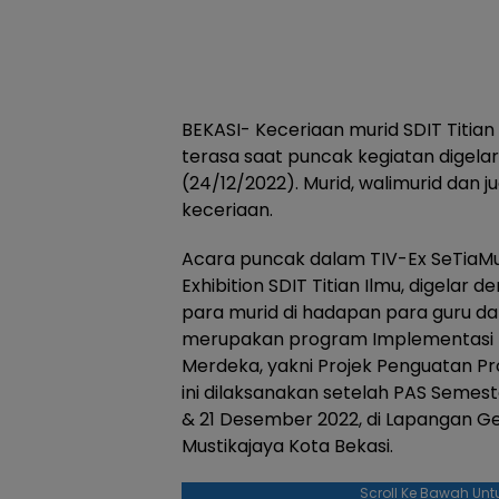
BEKASI- Keceriaan murid SDIT Titian
terasa saat puncak kegiatan digelar
(24/12/2022). Murid, walimurid dan 
keceriaan.
Acara puncak dalam TIV-Ex SeTiaMu 
Exhibition SDIT Titian Ilmu, digela
para murid di hadapan para guru da
merupakan program Implementasi nil
Merdeka, yakni Projek Penguatan Prof
ini dilaksanakan setelah PAS Semester
& 21 Desember 2022, di Lapangan Ged
Mustikajaya Kota Bekasi.
Scroll Ke Bawah Unt