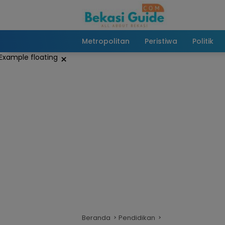
Langsung
ke
konten
Metropolitan
Peristiwa
Politik
×
Beranda
Pendidikan