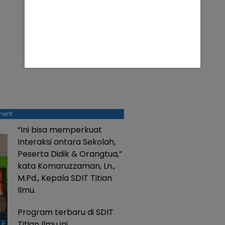
ment
“Ini bisa memperkuat
Interaksi antara Sekolah,
Peserta Didik & Orangtua,”
kata Komaruzzaman, Ln.,
M.Pd., Kepala SDIT Titian
Ilmu.
Program terbaru di SDIT
Titian Ilmu ini