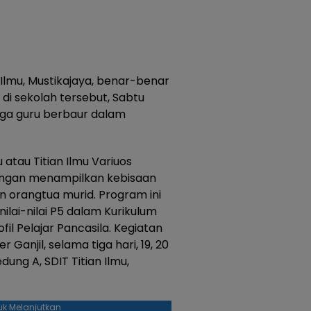
 Ilmu, Mustikajaya, benar-benar
 di sekolah tersebut, Sabtu
juga guru berbaur dalam
atau Titian Ilmu Variuos
r dengan menampilkan kebisaan
n orangtua murid. Program ini
ai-nilai P5 dalam Kurikulum
il Pelajar Pancasila. Kegiatan
 Ganjil, selama tiga hari, 19, 20
ung A, SDIT Titian Ilmu,
uk Melanjutkan