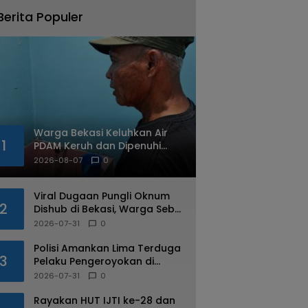
Berita Populer
Warga Bekasi Keluhkan Air
1
PDAM Keruh dan Dipenuhi
Cacing
2026-08-07
0
Viral Dugaan Pungli Oknum
2
Dishub di Bekasi, Warga Sebut
Praktik Diduga Sudah
2026-07-31
0
Berulang
Polisi Amankan Lima Terduga
3
Pelaku Pengeroyokan di
Kalimalang
2026-07-31
0
Rayakan HUT IJTI ke-28 dan