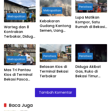
Peristiwa
Metropolitan
Metropolitan
Lupa Matikan
Kebakaran
Kompor, Satu
Gudang Kantong
Rumah di Bekasi
Warteg dan 8
Semen, Uang
Kebakaran
Kontrakan
Tunai 350 Juta
Terbakar, Diduga
Terbakar
Akibat Korsleting
Listrik
Peristiwa
Peristiwa
Metropolitan
Belasan Kios di
Diduga Akibat
Mas Tri Pantau
Terminal Bekasi
Gas, Ruko di
Kios di Terminal
Terbakar
Bekasi Timur
Bekasi Pasca
Kebakaran
Kebakaran
Tambah Komentar
Baca Juga