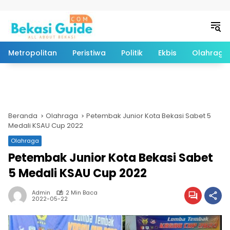
Langsung ke konten
Metropolitan
Peristiwa
Politik
Ekbis
Olahraga
Beranda
Olahraga
Petembak Junior Kota Bekasi Sabet 5
Medali KSAU Cup 2022
Olahraga
Petembak Junior Kota Bekasi Sabet
5 Medali KSAU Cup 2022
Admin
2 Min Baca
2022-05-22