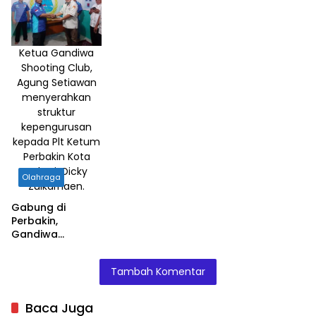
Ketua Gandiwa
Shooting Club,
Agung Setiawan
menyerahkan
struktur
kepengurusan
kepada Plt Ketum
Perbakin Kota
Bekasi, Dicky
Olahraga
Zulkarnaen.
Gabung di
Perbakin,
Gandiwa
Shooting Club
Optimis
Tambah Komentar
Sumbang Medali
Emas
Baca Juga