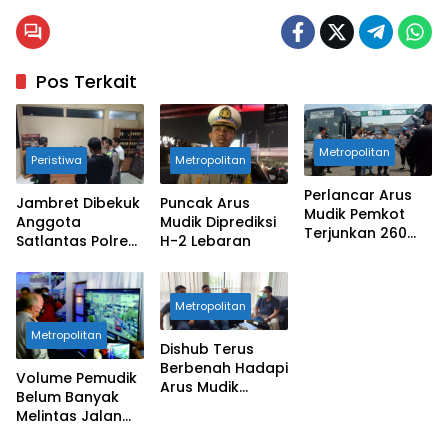
Pos Terkait
Metropolitan
Peristiwa
Metropolitan
Perlancar Arus
Jambret Dibekuk
Puncak Arus
Mudik Pemkot
Anggota
Mudik Diprediksi
Terjunkan 260
Satlantas Polres
H-2 Lebaran
Personil
Metro Bekasi
Kota
Metropolitan
Metropolitan
Dishub Terus
Berbenah Hadapi
Volume Pemudik
Arus Mudik
Belum Banyak
Lebaran
Melintas Jalan
Arteri