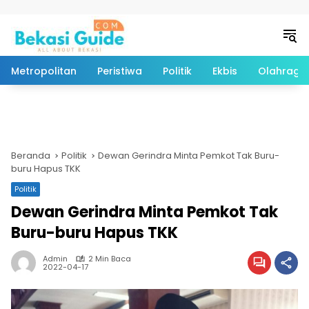
Langsung ke konten
Metropolitan
Peristiwa
Politik
Ekbis
Olahraga
Beranda
Politik
Dewan Gerindra Minta Pemkot Tak Buru-
buru Hapus TKK
Politik
Dewan Gerindra Minta Pemkot Tak
Buru-buru Hapus TKK
Admin
2 Min Baca
2022-04-17