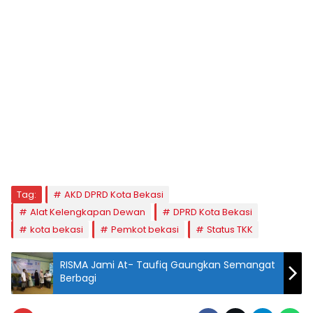
Tag:
AKD DPRD Kota Bekasi
Alat Kelengkapan Dewan
DPRD Kota Bekasi
kota bekasi
Pemkot bekasi
Status TKK
RISMA Jami At- Taufiq Gaungkan Semangat
Berbagi