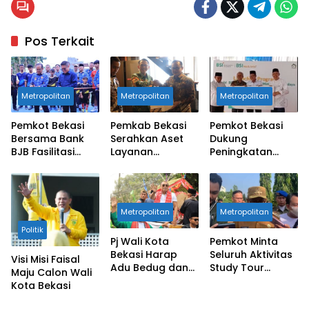
Pos Terkait
Metropolitan
Metropolitan
Metropolitan
Pemkot Bekasi
Pemkab Bekasi
Pemkot Bekasi
Bersama Bank
Serahkan Aset
Dukung
BJB Fasilitasi
Layanan
Peningkatan
Pembangunan
Perumda Tirta
Ekonomi UMKM
Sarana Olahraga
Bhagasasi ke
oleh Bank
untuk Warga
Pemkot Bekasi
Syariah
Masyarakat
Indonesia
Metropolitan
Metropolitan
Politik
Pj Wali Kota
Pemkot Minta
Bekasi Harap
Seluruh Aktivitas
Visi Misi Faisal
Adu Bedug dan
Study Tour
Maju Calon Wali
Dondang jadi
Ditunda
Kota Bekasi
Ajang Silaturahmi