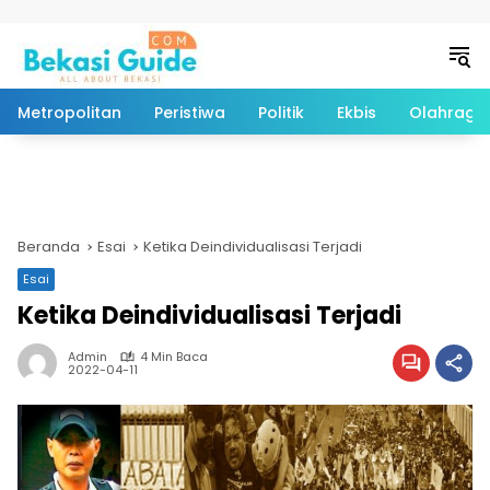
Langsung ke konten
Metropolitan
Peristiwa
Politik
Ekbis
Olahraga
Beranda
Esai
Ketika Deindividualisasi Terjadi
Esai
Ketika Deindividualisasi Terjadi
Admin
4 Min Baca
2022-04-11