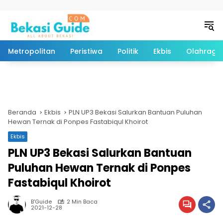
Langsung ke konten
Metropolitan
Peristiwa
Politik
Ekbis
Olahraga
Beranda
Ekbis
PLN UP3 Bekasi Salurkan Bantuan Puluhan
Hewan Ternak di Ponpes Fastabiqul Khoirot
Ekbis
PLN UP3 Bekasi Salurkan Bantuan
Puluhan Hewan Ternak di Ponpes
Fastabiqul Khoirot
B'Guide
2 Min Baca
2021-12-28